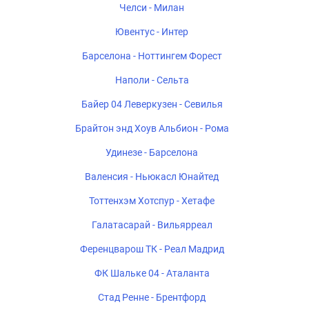
Челси - Милан
Ювентус - Интер
Барселона - Ноттингем Форест
Наполи - Сельта
Байер 04 Леверкузен - Севилья
Брайтон энд Хоув Альбион - Рома
Удинезе - Барселона
Валенсия - Ньюкасл Юнайтед
Тоттенхэм Хотспур - Хетафе
Галатасарай - Вильярреал
Ференцварош ТК - Реал Мадрид
ФК Шальке 04 - Аталанта
Стад Ренне - Брентфорд