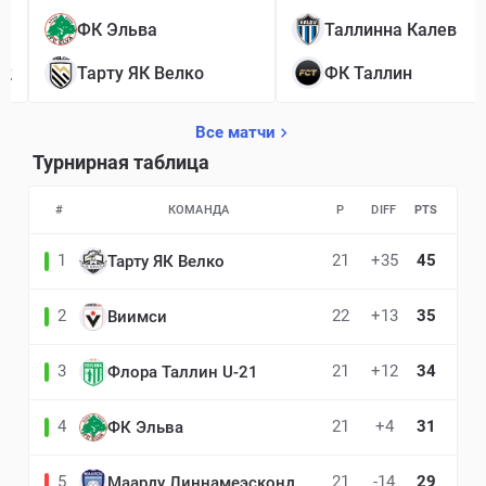
1
ФК Эльва
Таллинна Калев
2
Тарту ЯК Велко
ФК Таллин
Все матчи
Турнирная таблица
#
КОМАНДА
P
DIFF
PTS
1
21
+35
45
Тарту ЯК Велко
2
22
+13
35
Виимси
3
21
+12
34
Флора Таллин U-21
4
21
+4
31
ФК Эльва
5
21
-14
29
Маарду Линнамеэсконд