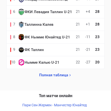
6
21
+4
28
ФКИ Левадия Таллин U-21
7
21
+1
28
Таллинна Калев
8
21
-11
23
ФК Нымме Юнайтед U-21
9
21
-21
23
ФК Таллин
10
22
-27
20
Нымме Калью U-21
Полная таблица
Топ матчи онлайн
Пари Сен-Жермен - Манчестер Юнайтед