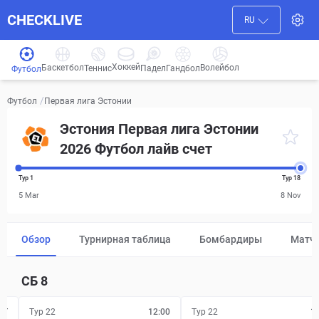
CHECKLIVE
RU
Хоккей
Баскетбол
Волейбол
Гандбол
Теннис
Падел
Футбол
/
Первая лига Эстонии
Футбол
Эстония Первая лига Эстонии
2026 Футбол лайв счет
Тур 1
Тур 18
5 Mar
8 Nov
Обзор
Турнирная таблица
Бомбардиры
Матч
СБ
8
FT
Тур 22
12:00
Тур 22
1