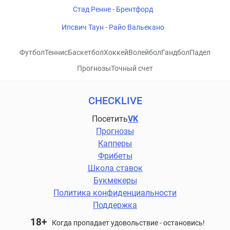
Стад Ренне - Брентфорд
Ипсвич Таун - Райо Вальекано
Футбол
Теннис
Баскетбол
Хоккей
Волейбол
Гандбол
Падел
Прогнозы
Точный счет
CHECKLIVE
Посетить
VK
Прогнозы
Капперы
Фрибеты
Школа ставок
Букмекеры
Политика конфиденциальности
Поддержка
18+
Когда пропадает удовольствие - остановись!