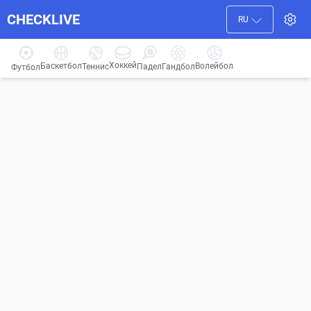
CHECKLIVE
RU
Хоккей
Баскетбол
Волейбол
Гандбол
Теннис
Падел
Футбол