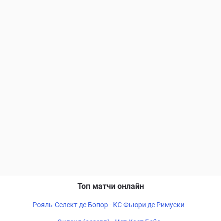
Топ матчи онлайн
Рояль-Селект де Бопор - КС Фьюри де Римуски