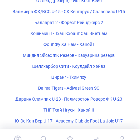
Окленд (резерв) - Ист Кост Бейс
Валмиера ФК/ВСС U-15 - СК Кенгарус / Саласпилс U-15
Балларат 2 - Форест Рейнджерс 2
Хошимин I - Тхан Кхоанг Сан Вьетнам
Фонг Фу Ха Нам - Ханой I
Миндил Эйсес ФК Резерв - Казуарина резерв
Шеллхарбор Сити - Коулдейл Уэйвз
Циранг - Тхимпху
Dalma Tigers - Adivasi Green SC
Дарвин Олимпик U-23 - Палмерстон Роверс ФК U-23
ТНГ Тхай Нгуен - Ханой II
Ю-Эс Кап Вер U-17 - Academy Club de Foot La Joie U17
Пласа Амадор - Тауро ФК