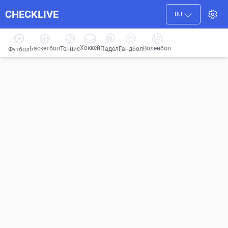
CHECKLIVE
RU
Хоккей
Баскетбол
Волейбол
Гандбол
Теннис
Падел
Футбол