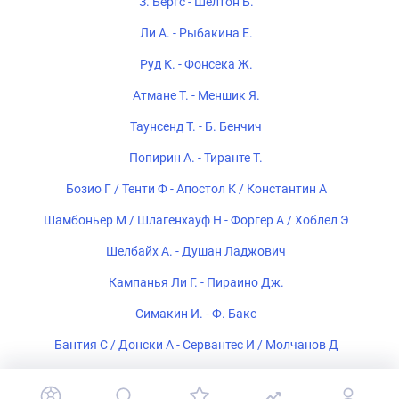
З. Бергс - Шелтон Б.
Ли А. - Рыбакина Е.
Руд К. - Фонсека Ж.
Атмане Т. - Меншик Я.
Таунсенд Т. - Б. Бенчич
Попирин А. - Тиранте Т.
Бозио Г / Тенти Ф - Апостол К / Константин А
Шамбоньер М / Шлагенхауф Н - Форгер А / Хоблел Э
Шелбайх А. - Душан Ладжович
Кампанья Ли Г. - Пираино Дж.
Симакин И. - Ф. Бакс
Бантия С / Донски А - Сервантес И / Молчанов Д
Дада-Масколл С / Мэлоуни Э - Блэк Б / Окутойи А