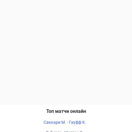
Топ матчи онлайн
Саккари М. - Гауфф К.