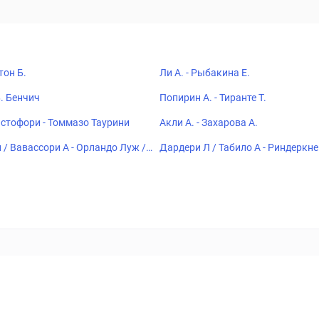
тон Б.
Ли А. - Рыбакина Е.
Б. Бенчич
Попирин А. - Тиранте Т.
тофори - Томмазо Таурини
Акли А. - Захарова А.
/ Вавассори А - Орландо Луж /
Дардери Л / Табило А - Риндеркн
В
ставок
Букмекеры
Политика конфиденциальности
Поддерж