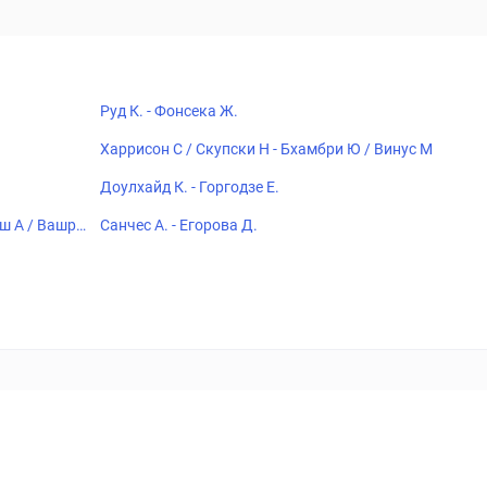
Руд К. - Фонсека Ж.
Харрисон С / Скупски Н - Бхамбри Ю / Винус М
Доулхайд К. - Горгодзе Е.
еш А / Вашро
Санчес А. - Егорова Д.
18+
Когда пропадает удовольствие - остановись!
ка