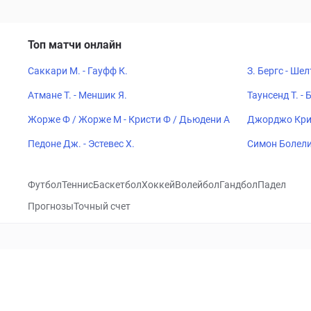
Топ матчи онлайн
Саккари М. - Гауфф К.
З. Бергс - Шел
Атмане Т. - Меншик Я.
Таунсенд Т. - 
Жорже Ф / Жорже М - Кристи Ф / Дьюдени А
Джорджо Крис
Педоне Дж. - Эстевес Х.
Симон Болели 
Матос Р
Футбол
Теннис
Баскетбол
Хоккей
Волейбол
Гандбол
Падел
Прогнозы
Точный счет
Посетить
VK
CHECKLIVE
Прогнозы
Капперы
Фрибеты
Школа 