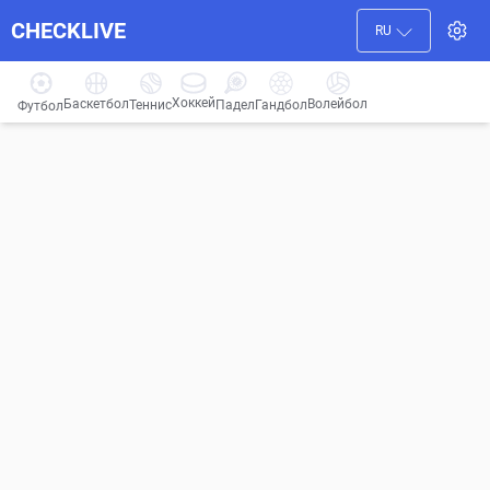
CHECKLIVE
RU
Хоккей
Баскетбол
Волейбол
Гандбол
Теннис
Падел
Футбол