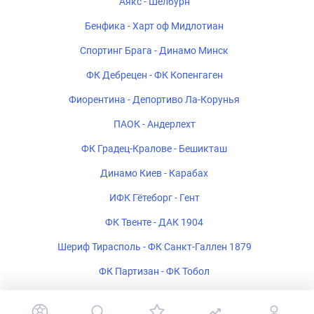
Аякс - Шелбурн
Бенфика - Харт оф Мидлотиан
Спортинг Брага - Динамо Минск
ФК Дебрецен - ФК Копенгаген
Фиорентина - Депортиво Ла-Корунья
ПАОК - Андерлехт
ФК Градец-Кралове - Бешикташ
Динамо Киев - Карабах
ИФК Гётеборг - Гент
ФК Твенте - ДАК 1904
Шериф Тирасполь - ФК Санкт-Галлен 1879
ФК Партизан - ФК Тобол
Богемиан - ФК Мидтьюлланн