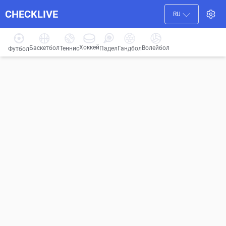
CHECKLIVE
RU
Хоккей
Баскетбол
Волейбол
Гандбол
Теннис
Падел
Футбол