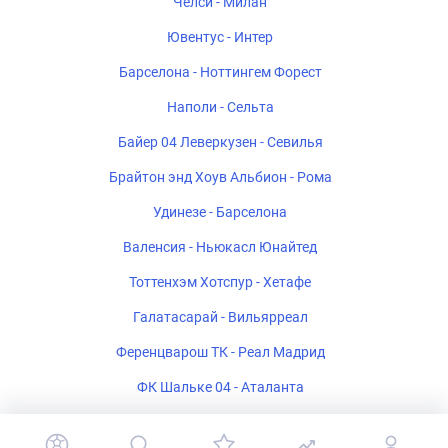
Челси - Милан
Ювентус - Интер
Барселона - Ноттингем Форест
Наполи - Сельта
Байер 04 Леверкузен - Севилья
Брайтон энд Хоув Альбион - Рома
Удинезе - Барселона
Валенсия - Ньюкасл Юнайтед
Тоттенхэм Хотспур - Хетафе
Галатасарай - Вильярреал
Ференцварош ТК - Реал Мадрид
ФК Шальке 04 - Аталанта
Стад Ренне - Брентфорд