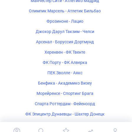
Манчестер Сити - Атлетико Мадрид
Олимпик Марсель - Атлетик Бильбао
Фрозиноне - Лацио
Джохор Дарул Такзим - Челси
Арсенал - Боруссия Дортмунд
Херенвен - ФК Твенте
ФК Порту - ФК Алверка
ПЕК Зволле - Аякс
Бенфика - Академико Визеу
Морейренсе - Спортинг Брага
Спарта Роттердам - Фейеноорд
ФК Эпицентр Дунаевцы - Шахтер Донецк
Салернитана - Катандзаро U-19