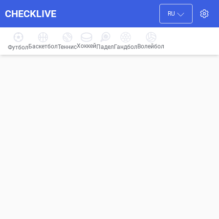
CHECKLIVE
RU
Хоккей
Баскетбол
Волейбол
Гандбол
Теннис
Падел
Футбол