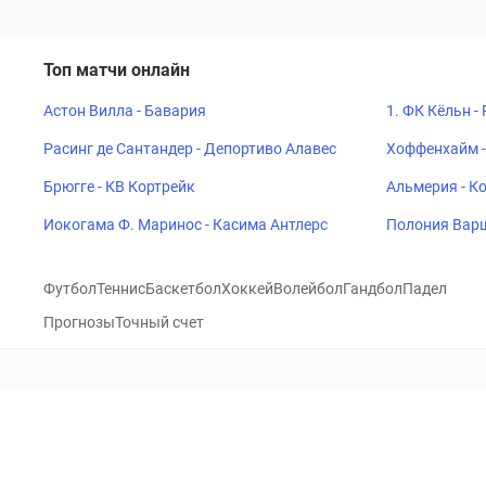
Топ матчи онлайн
Астон Вилла - Бавария
1. ФК Кёльн -
Расинг де Сантандер - Депортиво Алавес
Хоффенхайм -
Брюгге - КВ Кортрейк
Альмерия - К
Иокогама Ф. Маринос - Касима Антлерс
Полония Варш
Футбол
Теннис
Баскетбол
Хоккей
Волейбол
Гандбол
Падел
Прогнозы
Точный счет
Посетить
VK
CHECKLIVE
Прогнозы
Капперы
Фрибеты
Школа 