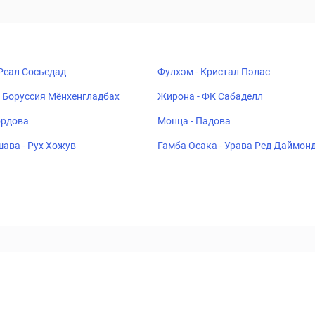
 Реал Сосьедад
Фулхэм - Кристал Пэлас
 Боруссия Мёнхенгладбах
Жирона - ФК Сабаделл
ордова
Монца - Падова
ава - Рух Хожув
Гамба Осака - Урава Ред Даймон
ставок
Букмекеры
Политика конфиденциальности
Поддерж