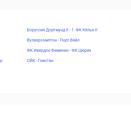
Боруссия Дортмунд II - 1. ФК Кёльн II
Вулверхэмптон - Порт Вейл
ФК Ивердон Феминин - ФК Цюрих
дс
СЙК - Гнистан
18+
Когда пропадает удовольствие - остановись!
ка