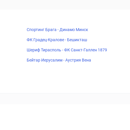
Спортинг Брага - Динамо Минск
ФК Градец-Кралове - Бешикташ
Шериф Тирасполь - ФК Санкт-Галлен 1879
Бейтар Иерусалим - Аустрия Вена
18+
Когда пропадает удовольствие - остановись!
ка