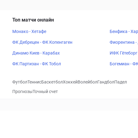
Топ матчи онлайн
Монако - Хетафе
Бенфика - Ха
ФК Дебрецен - ФК Копенгаген
Фиорентина -
Динамо Киев - Карабах
ИФК Гётеборг 
ФК Партизан - ФК Тобол
Богемиан - Ф
Футбол
Теннис
Баскетбол
Хоккей
Волейбол
Гандбол
Падел
Прогнозы
Точный счет
Посетить
VK
CHECKLIVE
Прогнозы
Капперы
Фрибеты
Школа 