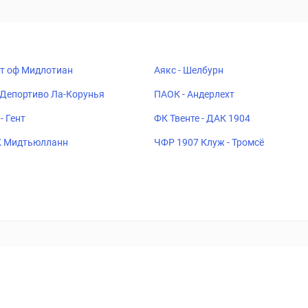
рт оф Мидлотиан
Аякс - Шелбурн
 Депортиво Ла-Корунья
ПАОК - Андерлехт
- Гент
ФК Твенте - ДАК 1904
К Мидтьюлланн
ЧФР 1907 Клуж - Тромсё
ставок
Букмекеры
Политика конфиденциальности
Поддерж