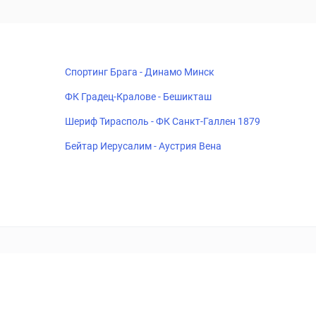
Спортинг Брага - Динамо Минск
ФК Градец-Кралове - Бешикташ
Шериф Тирасполь - ФК Санкт-Галлен 1879
Бейтар Иерусалим - Аустрия Вена
18+
Когда пропадает удовольствие - остановись!
ка