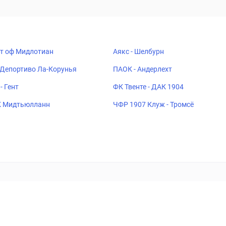
рт оф Мидлотиан
Аякс - Шелбурн
 Депортиво Ла-Корунья
ПАОК - Андерлехт
- Гент
ФК Твенте - ДАК 1904
К Мидтьюлланн
ЧФР 1907 Клуж - Тромсё
ставок
Букмекеры
Политика конфиденциальности
Поддерж