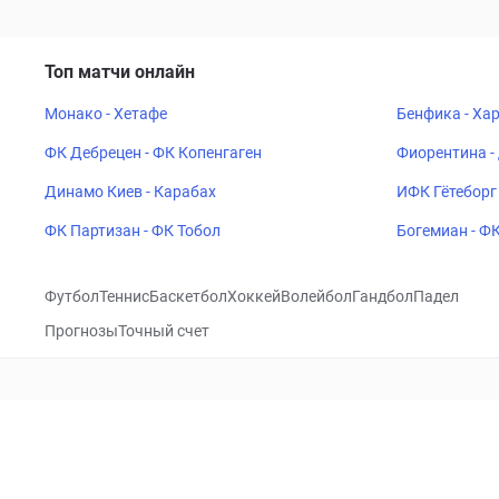
Топ матчи онлайн
Монако - Хетафе
Бенфика - Ха
ФК Дебрецен - ФК Копенгаген
Фиорентина -
Динамо Киев - Карабах
ИФК Гётеборг 
ФК Партизан - ФК Тобол
Богемиан - Ф
Футбол
Теннис
Баскетбол
Хоккей
Волейбол
Гандбол
Падел
Прогнозы
Точный счет
Посетить
VK
CHECKLIVE
Прогнозы
Капперы
Фрибеты
Школа 