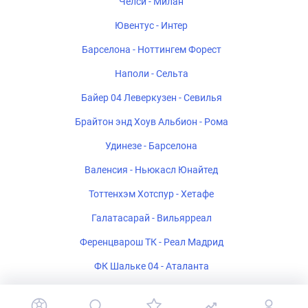
Челси - Милан
Ювентус - Интер
Барселона - Ноттингем Форест
Наполи - Сельта
Байер 04 Леверкузен - Севилья
Брайтон энд Хоув Альбион - Рома
Удинезе - Барселона
Валенсия - Ньюкасл Юнайтед
Тоттенхэм Хотспур - Хетафе
Галатасарай - Вильярреал
Ференцварош ТК - Реал Мадрид
ФК Шальке 04 - Аталанта
Стад Ренне - Брентфорд