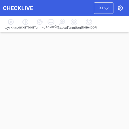
CHECKLIVE
RU
Хоккей
Баскетбол
Волейбол
Гандбол
Теннис
Падел
Футбол