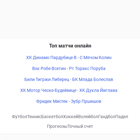
Топ матчи онлайн
ХК Динамо Пардубице B - С Мячом Колин
Вхк Робе Всетин - Рт Торакс Поруба
Били Тигржи Либерец - БК Млада Болеслав
ХК Мотор Ческе-Будеёвице - ХК Дукла Йиглава
Фридек Мистек - Зубр Пршешов
Футбол
Теннис
Баскетбол
Хоккей
Волейбол
Гандбол
Падел
Прогнозы
Точный счет