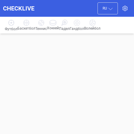
CHECKLIVE
RU
Хоккей
Баскетбол
Волейбол
Гандбол
Теннис
Падел
Футбол