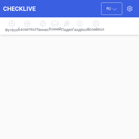
CHECKLIVE
RU
Хоккей
Баскетбол
Волейбол
Гандбол
Теннис
Падел
Футбол