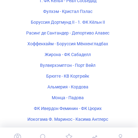
1. ФК Кёльн - Реал Сосьедад
Фулхэм - Кристал Пэлас
Боруссия Дортмунд II - 1. ФК Кёльн II
Расинг де Сантандер - Депортиво Алавес
Хоффенхайм - Боруссия Мёнхенгладбах
Жирона - ФК Сабаделл
Вулверхэмптон - Порт Вейл
Брюгге - КВ Кортрейк
Альмерия - Кордова
Монца - Падова
ФК Ивердон Феминин - ФК Цюрих
Иокогама Ф. Маринос - Касима Антлерс
Полония Варшава - Рух Хожув