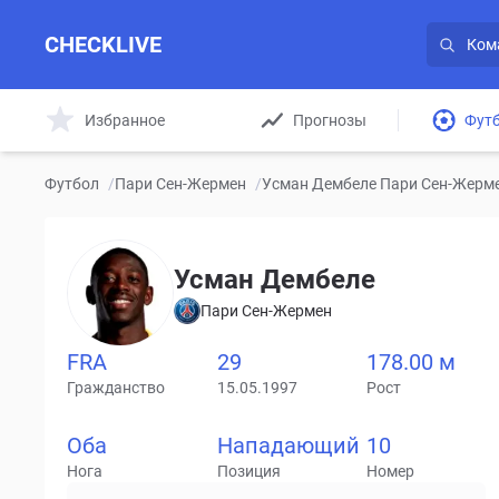
CHECKLIVE
Избранное
Прогнозы
Фут
Футбол
/
Пари Сен-Жермен
/
Усман Дембеле Пари Сен-Жерме
Усман Дембеле
Пари Сен-Жермен
FRA
29
178.00 м
Гражданство
15.05.1997
Рост
Оба
Нападающий
10
Нога
Позиция
Номер