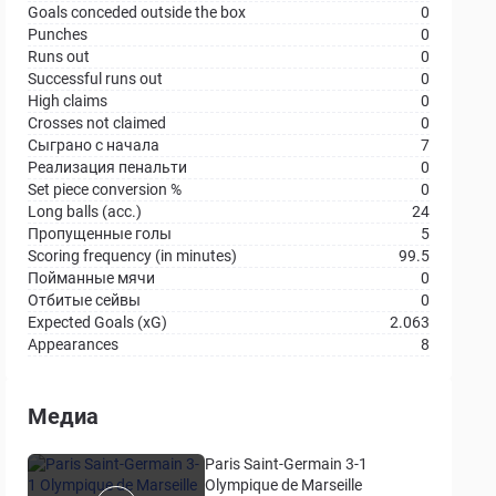
Goals conceded outside the box
0
Punches
0
Runs out
0
Successful runs out
0
High claims
0
Crosses not claimed
0
Сыграно с начала
7
Реализация пенальти
0
Set piece conversion %
0
Long balls (acc.)
24
Пропущенные голы
5
Scoring frequency (in minutes)
99.5
Пойманные мячи
0
Отбитые сейвы
0
Expected Goals (xG)
2.063
Appearances
8
Медиа
Paris Saint-Germain 3-1
Olympique de Marseille