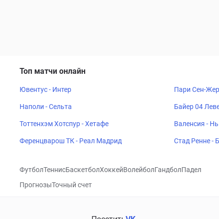
Топ матчи онлайн
Ювентус - Интер
Пари Сен-Жер
Наполи - Сельта
Байер 04 Леве
Тоттенхэм Хотспур - Хетафе
Валенсия - Н
Ференцварош ТК - Реал Мадрид
Стад Ренне -
Футбол
Теннис
Баскетбол
Хоккей
Волейбол
Гандбол
Падел
Прогнозы
Точный счет