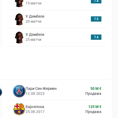
7.4
15
матчи
У. Дембеле
7.5
20
матчи
У. Дембеле
7.4
25
матчи
Пари Сен-Жермен
50 M €
12.08.2023
Продажа
Барселона
125 M €
25.08.2017
Продажа