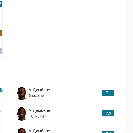
7
.9
-
6
У. Дембеле
7.1
5
матчи
У. Дембеле
7.5
10
матчи
У. Дембеле