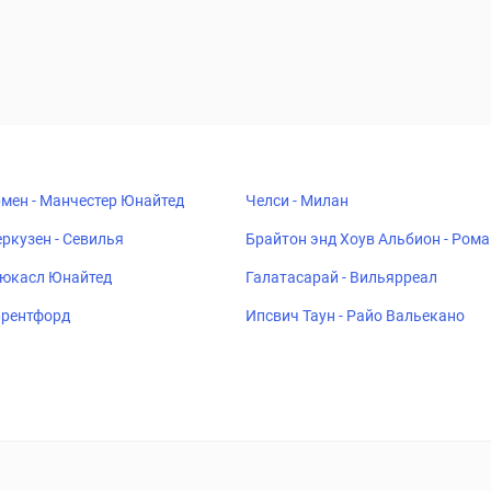
мен - Манчестер Юнайтед
Челси - Милан
ркузен - Севилья
Брайтон энд Хоув Альбион - Рома
ьюкасл Юнайтед
Галатасарай - Вильярреал
 Брентфорд
Ипсвич Таун - Райо Вальекано