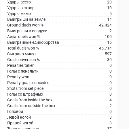
Удары всего
20
Удары в створ
10
Удары мимо
5
Выигрыши на земле
14
Ground duels won %
42.424
Выигрыши в воздухе
2
Aerial duels won %
100
Выигранные единоборства
16
Total duels won %
45.714
Сыграно минут
597
Goal conversion %
30
Penalties taken
0
Голы с пенальти
0
Penalty won
0
Penalty goals conceded
0
Shots from set piece
0
Голы со штрафных
0
Goals from inside the box
4
Goals from outside the box
2
Головой
0
Левой ногой
3
Правой ногой
3
Точные длинные
17