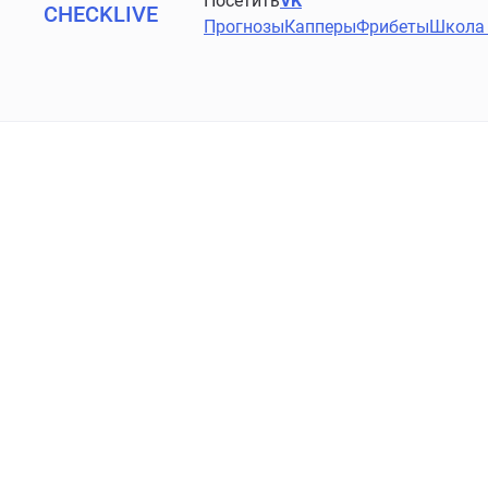
Посетить
VK
CHECKLIVE
Прогнозы
Капперы
Фрибеты
Школа 