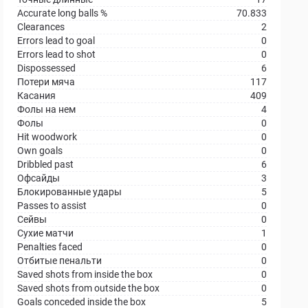
Accurate long balls %
70.833
Clearances
2
Errors lead to goal
0
Errors lead to shot
0
Dispossessed
6
Потери мяча
117
Касания
409
Фолы на нем
4
Фолы
0
Hit woodwork
0
Own goals
0
Dribbled past
6
Офсайды
3
Блокированные удары
5
Passes to assist
0
Сейвы
0
Сухие матчи
1
Penalties faced
0
Отбитые пенальти
0
Saved shots from inside the box
0
Saved shots from outside the box
0
Goals conceded inside the box
5