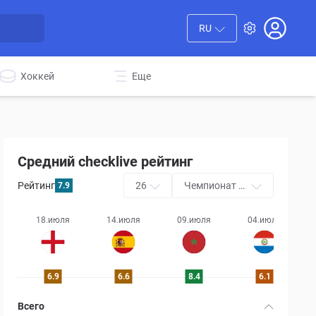
RU
Хоккей
Еще
Средний checklive рейтинг
Рейтинг
26
Чемпионат м
7.9
ира
18.июля
14.июля
09.июля
04.июля
6.9
6.6
8.4
6.1
Всего