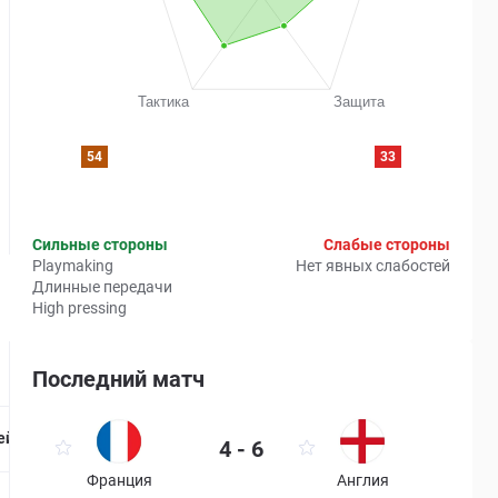
54
33
Сильные стороны
Слабые стороны
Playmaking
Нет явных слабостей
Длинные передачи
High pressing
Последний матч
Страница матча
ейтинг
4 - 6
Франция
Англия