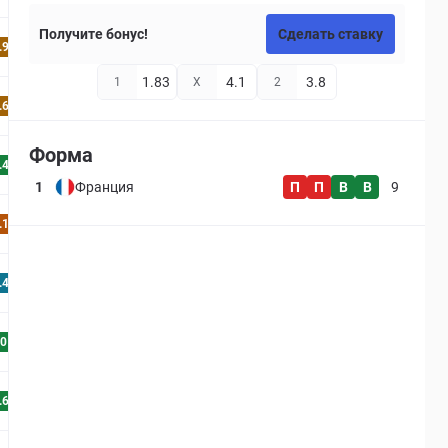
Получите бонус!
Сделать ставку
.9
1.83
4.1
3.8
1
X
2
.6
Форма
.4
1
Франция
П
П
В
В
9
.1
.4
0
.6