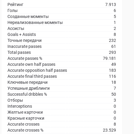
Рейтинг
7.913
Голы
6
Созданные моменты
5
Нереализованные моменты
1
Ассисты
2
Goals + Assists
8
Точные передачи
232
Inaccurate passes
61
Total passes
293
Accurate passes %
79.181
Accurate own half passes
49
Accurate opposition half passes
183
Accurate final third passes
116
Ключевые передачи
18
Успешные дриблинги
7
Successful dribbles %
50
Отборы
3
Interceptions
0
Желтые карточки
0
Красные карточки
0
Accurate crosses
8
Accurate crosses %
23.529