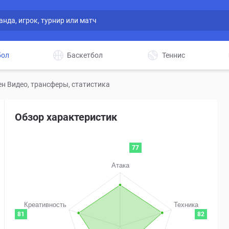
бол
Баскетбол
Теннис
н Видео, трансферы, статистика
Обзор характеристик
77
81
82