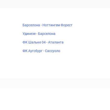
Барселона - Ноттингем Форест
Удинезе - Барселона
ФК Шальке 04 - Аталанта
ФК Аугсбург - Сассуоло
18+
Когда пропадает удовольствие - остановись!
ка