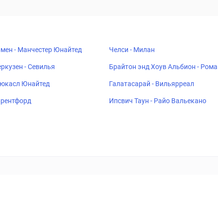
мен - Манчестер Юнайтед
Челси - Милан
ркузен - Севилья
Брайтон энд Хоув Альбион - Рома
ьюкасл Юнайтед
Галатасарай - Вильярреал
 Брентфорд
Ипсвич Таун - Райо Вальекано
ставок
Букмекеры
Политика конфиденциальности
Поддерж