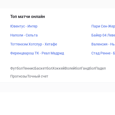
Топ матчи онлайн
Ювентус - Интер
Пари Сен-Жер
Наполи - Сельта
Байер 04 Леве
Тоттенхэм Хотспур - Хетафе
Валенсия - Н
Ференцварош ТК - Реал Мадрид
Стад Ренне -
Футбол
Теннис
Баскетбол
Хоккей
Волейбол
Гандбол
Падел
Прогнозы
Точный счет
Посетить
VK
CHECKLIVE
Прогнозы
Капперы
Фрибеты
Школа 