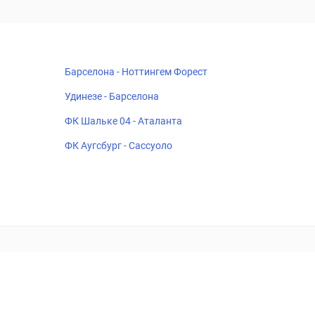
Барселона - Ноттингем Форест
Удинезе - Барселона
ФК Шальке 04 - Аталанта
ФК Аугсбург - Сассуоло
18+
Когда пропадает удовольствие - остановись!
ка