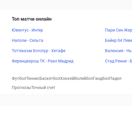
Топ матчи онлайн
Ювентус - Интер
Пари Сен-Жер
Наполи - Сельта
Байер 04 Леве
Тоттенхэм Хотспур - Хетафе
Валенсия - Н
Ференцварош ТК - Реал Мадрид
Стад Ренне -
Футбол
Теннис
Баскетбол
Хоккей
Волейбол
Гандбол
Падел
Прогнозы
Точный счет
Посетить
VK
CHECKLIVE
Прогнозы
Капперы
Фрибеты
Школа 