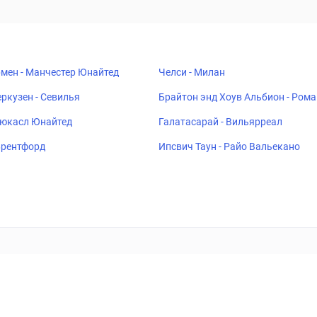
мен - Манчестер Юнайтед
Челси - Милан
ркузен - Севилья
Брайтон энд Хоув Альбион - Рома
ьюкасл Юнайтед
Галатасарай - Вильярреал
 Брентфорд
Ипсвич Таун - Райо Вальекано
ставок
Букмекеры
Политика конфиденциальности
Поддерж