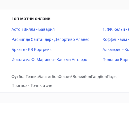
Топ матчи онлайн
Астон Вилла - Бавария
1. ФК Кёльн -
Расинг де Сантандер - Депортиво Алавес
Хоффенхайм -
Брюгге - КВ Кортрейк
Альмерия - К
Иокогама Ф. Маринос - Касима Антлерс
Полония Варш
Футбол
Теннис
Баскетбол
Хоккей
Волейбол
Гандбол
Падел
Прогнозы
Точный счет
Посетить
VK
CHECKLIVE
Прогнозы
Капперы
Фрибеты
Школа 