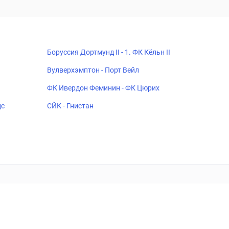
Боруссия Дортмунд II - 1. ФК Кёльн II
Вулверхэмптон - Порт Вейл
ФК Ивердон Феминин - ФК Цюрих
дс
СЙК - Гнистан
18+
Когда пропадает удовольствие - остановись!
ка