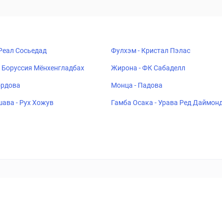
 Реал Сосьедад
Фулхэм - Кристал Пэлас
 Боруссия Мёнхенгладбах
Жирона - ФК Сабаделл
ордова
Монца - Падова
ава - Рух Хожув
Гамба Осака - Урава Ред Даймон
ставок
Букмекеры
Политика конфиденциальности
Поддерж