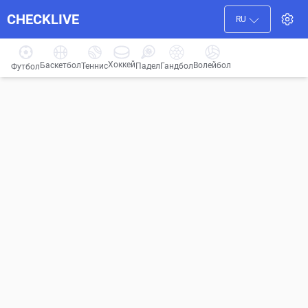
CHECKLIVE
RU
Хоккей
Баскетбол
Волейбол
Гандбол
Теннис
Падел
Футбол