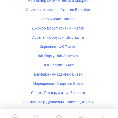
Манчестер Сити - Атлетико Мадрид
Олимпик Марсель - Атлетик Бильбао
Фрозиноне - Лацио
Джохор Дарул Такзим - Челси
Арсенал - Боруссия Дортмунд
Херенвен - ФК Твенте
ФК Порту - ФК Алверка
ПЕК Зволле - Аякс
Бенфика - Академико Визеу
Морейренсе - Спортинг Брага
Спарта Роттердам - Фейеноорд
ФК Эпицентр Дунаевцы - Шахтер Донецк
Салернитана - Катандзаро U-19