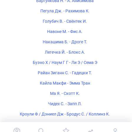
Бартункова Н. - А. Анисимова
Пегула Дж. - Рахимова К.
Голубич В. - Свёнтек И.
Навоне М. - Фис А.
Накашима Б. - Дроге Т.
Легечка Й. - Блокс А.
Буэно Х / Наум Г Г - Ли Э / Сема Э
Райан Зиганн С. - Гадецки Т.
Кайла Макфи - Эмма Тран
Ма Я. - Скотт К.
Чидех С. - Запп Л.
Кроули Ф / Дэниел Дж - Бродус С. / Коллинз К.
Давтян М. - Хайрутдинова Е.