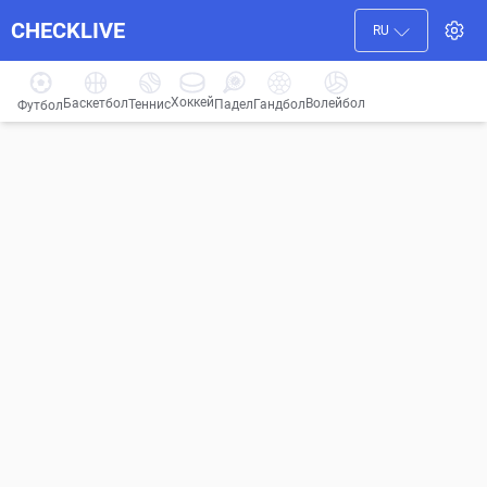
CHECKLIVE
RU
Хоккей
Баскетбол
Волейбол
Гандбол
Теннис
Падел
Футбол