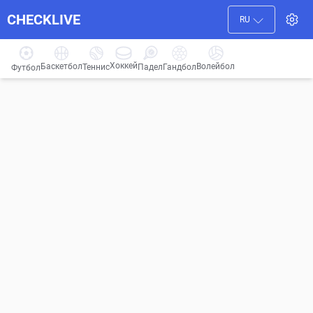
CHECKLIVE
RU
Хоккей
Баскетбол
Волейбол
Гандбол
Теннис
Падел
Футбол