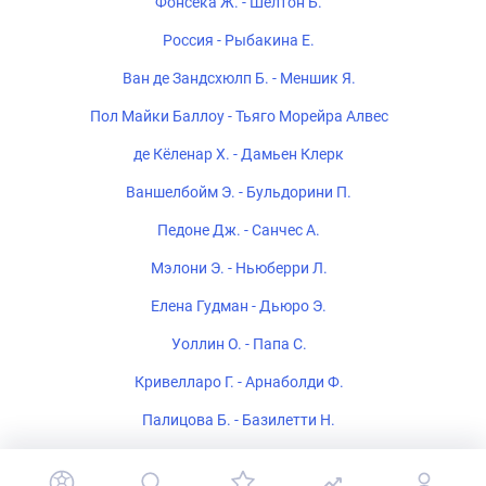
Фонсека Ж. - Шелтон Б.
Россия - Рыбакина Е.
Ван де Зандсхюлп Б. - Меншик Я.
Пол Майки Баллоу - Тьяго Морейра Алвес
де Кёленар Х. - Дамьен Клерк
Ваншелбойм Э. - Бульдорини П.
Педоне Дж. - Санчес А.
Мэлони Э. - Ньюберри Л.
Елена Гудман - Дьюро Э.
Уоллин О. - Папа С.
Кривелларо Г. - Арнаболди Ф.
Палицова Б. - Базилетти Н.
Мирошниченко В. - Хатамова С.