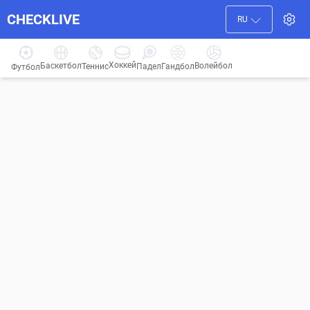
CHECKLIVE
RU
Хоккей
Баскетбол
Волейбол
Гандбол
Теннис
Падел
Футбол