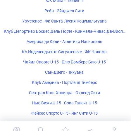
ФК Мика - Пюник II
Рейн - Эйнджел Сити
Уэуэтекос - Фк Санта-Лусия Коцумальгуапа
Клуб Депортиво Боскес Дель Норте - Киимала-Чивас Дв-Виоле
тта Клуб
Америка де Кали - Атлетико Насьональ
КА Индепендьенте Сигуатепеке - ФК Чолома
Чайил Спортс U-15 - Блю Бомберс Блю U-15
Сан-Диего - Тихуана
Клуб Америка - Портленд Тимберс
Сентрал Кост Хониара - Окленд Сити
Нью Вижн U-15 - Сока Талент U-15
Фейсес Спортс U-15 - Янг Сити U-15
Ривербанк U-15 - Лейс Ап U-15