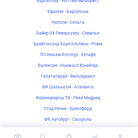
Барселона - Ноттингем Форест
Удинезе - Барселона
Наполи - Сельта
Байер 04 Леверкузен - Севилья
Брайтон энд Хоув Альбион - Рома
Тоттенхэм Хотспур - Хетафе
Валенсия - Ньюкасл Юнайтед
Галатасарай - Вильярреал
ФК Шальке 04 - Аталанта
Ференцварош ТК - Реал Мадрид
Стад Ренне - Брентфорд
ФК Аугсбург - Сассуоло
Ипсвич Таун - Райо Вальекано