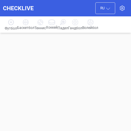
CHECKLIVE
RU
Хоккей
Баскетбол
Волейбол
Гандбол
Теннис
Падел
Футбол