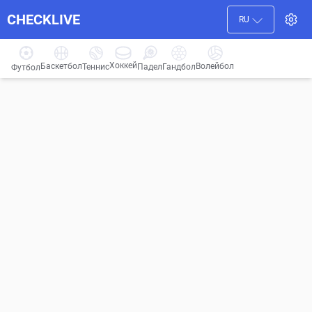
CHECKLIVE
RU
Хоккей
Баскетбол
Волейбол
Гандбол
Теннис
Падел
Футбол