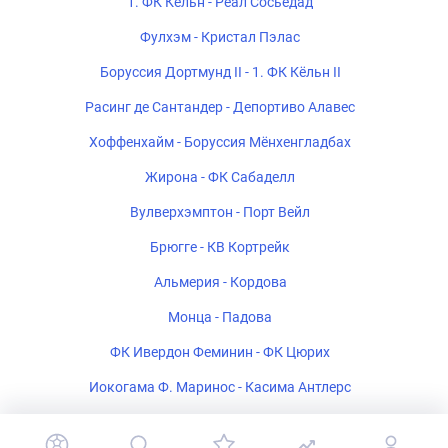
1. ФК Кёльн - Реал Сосьедад
Фулхэм - Кристал Пэлас
Боруссия Дортмунд II - 1. ФК Кёльн II
Расинг де Сантандер - Депортиво Алавес
Хоффенхайм - Боруссия Мёнхенгладбах
Жирона - ФК Сабаделл
Вулверхэмптон - Порт Вейл
Брюгге - КВ Кортрейк
Альмерия - Кордова
Монца - Падова
ФК Ивердон Феминин - ФК Цюрих
Иокогама Ф. Маринос - Касима Антлерс
Полония Варшава - Рух Хожув