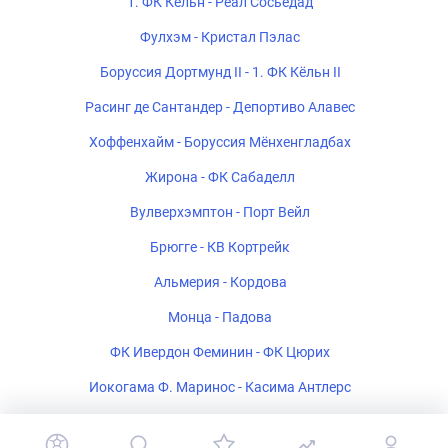
1. ФК Кёльн - Реал Сосьедад
Фулхэм - Кристал Пэлас
Боруссия Дортмунд II - 1. ФК Кёльн II
Расинг де Сантандер - Депортиво Алавес
Хоффенхайм - Боруссия Мёнхенгладбах
Жирона - ФК Сабаделл
Вулверхэмптон - Порт Вейл
Брюгге - КВ Кортрейк
Альмерия - Кордова
Монца - Падова
ФК Ивердон Феминин - ФК Цюрих
Иокогама Ф. Маринос - Касима Антлерс
Полония Варшава - Рух Хожув