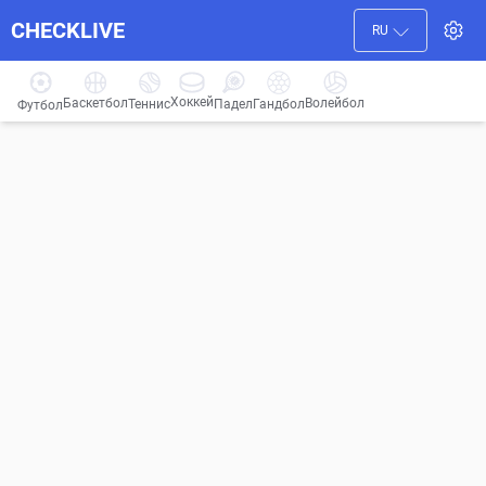
CHECKLIVE
RU
Хоккей
Баскетбол
Волейбол
Гандбол
Теннис
Падел
Футбол