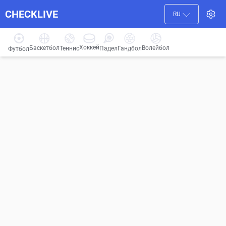
CHECKLIVE
RU
Хоккей
Баскетбол
Волейбол
Гандбол
Теннис
Падел
Футбол