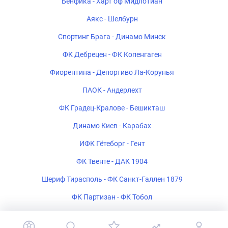
Бенфика - Харт оф Мидлотиан
Аякс - Шелбурн
Спортинг Брага - Динамо Минск
ФК Дебрецен - ФК Копенгаген
Фиорентина - Депортиво Ла-Корунья
ПАОК - Андерлехт
ФК Градец-Кралове - Бешикташ
Динамо Киев - Карабах
ИФК Гётеборг - Гент
ФК Твенте - ДАК 1904
Шериф Тирасполь - ФК Санкт-Галлен 1879
ФК Партизан - ФК Тобол
Богемиан - ФК Мидтьюлланн