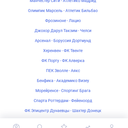
Манчестер Сити - Атлетико Мадрид
Олимпик Марсель - Атлетик Бильбао
Фрозиноне - Лацио
Джохор Дарул Такзим - Челси
Арсенал - Боруссия Дортмунд
Херенвен - ФК Твенте
ФК Порту - ФК Алверка
ПЕК Зволле - Аякс
Бенфика - Академико Визеу
Морейренсе - Спортинг Брага
Спарта Роттердам - Фейеноорд
ФК Эпицентр Дунаевцы - Шахтер Донецк
Салернитана - Катандзаро U-19