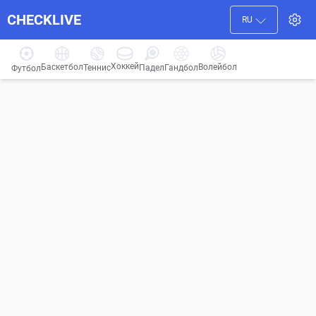
CHECKLIVE
RU
Хоккей
Баскетбол
Волейбол
Гандбол
Теннис
Падел
Футбол