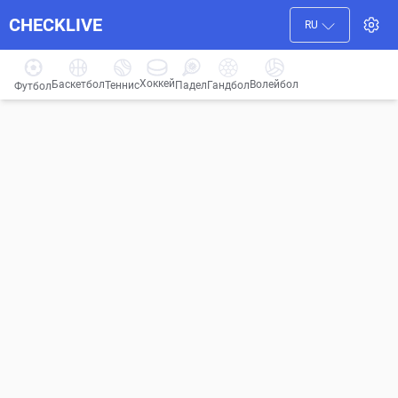
CHECKLIVE
RU
Хоккей
Баскетбол
Волейбол
Гандбол
Теннис
Падел
Футбол