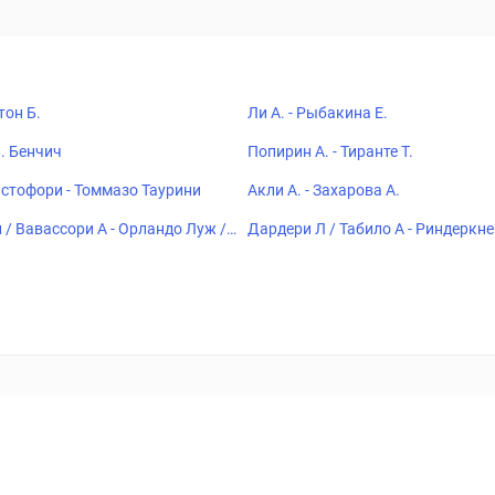
тон Б.
Ли А. - Рыбакина Е.
Б. Бенчич
Попирин А. - Тиранте Т.
тофори - Томмазо Таурини
Акли А. - Захарова А.
/ Вавассори А - Орландо Луж /
Дардери Л / Табило А - Риндеркн
В
ставок
Букмекеры
Политика конфиденциальности
Поддерж