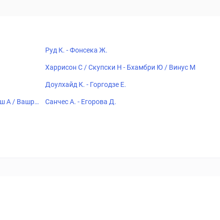
Руд К. - Фонсека Ж.
Харрисон С / Скупски Н - Бхамбри Ю / Винус М
Доулхайд К. - Горгодзе Е.
еш А / Вашро
Санчес А. - Егорова Д.
18+
Когда пропадает удовольствие - остановись!
ка