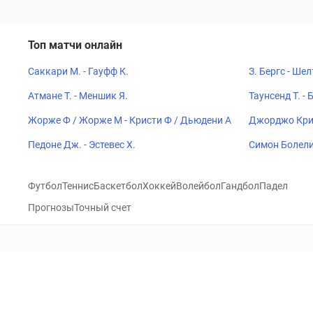
Топ матчи онлайн
Саккари М. - Гауфф К.
З. Бергс - Шел
Атмане Т. - Меншик Я.
Таунсенд Т. - 
Жорже Ф / Жорже М - Кристи Ф / Дьюдени А
Джорджо Крис
Педоне Дж. - Эстевес Х.
Симон Болели 
Матос Р
Футбол
Теннис
Баскетбол
Хоккей
Волейбол
Гандбол
Падел
Прогнозы
Точный счет
Посетить
VK
CHECKLIVE
Прогнозы
Капперы
Фрибеты
Школа 