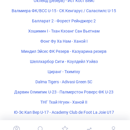
Окленд (резерв) - Ист Кост Бейс
Валмиера ФК/ВСС U-15 - СК Кенгарус / Саласпилс U-15
Балларат 2 - Форест Рейнджерс 2
Хошимин I - Тхан Кхоанг Сан Вьетнам
Фонг Фу Ха Нам - Ханой I
Миндил Эйсес ФК Резерв - Казуарина резерв
Шеллхарбор Сити - Коулдейл Уэйвз
Циранг - Тхимпху
Dalma Tigers - Adivasi Green SC
Дарвин Олимпик U-23 - Палмерстон Роверс ФК U-23
ТНГ Тхай Нгуен - Ханой II
Ю-Эс Кап Вер U-17 - Academy Club de Foot La Joie U17
Пласа Амадор - Тауро ФК