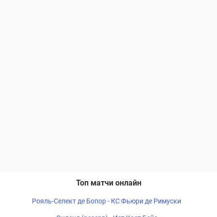
Топ матчи онлайн
Рояль-Селект де Бопор - КС Фьюри де Римуски