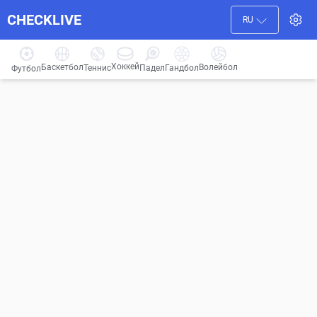
CHECKLIVE
RU
Хоккей
Баскетбол
Волейбол
Гандбол
Теннис
Падел
Футбол