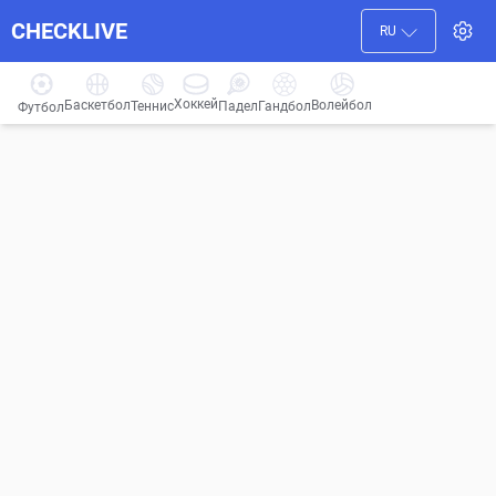
CHECKLIVE
RU
Хоккей
Баскетбол
Волейбол
Гандбол
Теннис
Падел
Футбол