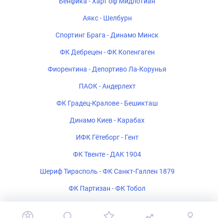
Бенфика - Харт оф Мидлотиан
Аякс - Шелбурн
Спортинг Брага - Динамо Минск
ФК Дебрецен - ФК Копенгаген
Фиорентина - Депортиво Ла-Корунья
ПАОК - Андерлехт
ФК Градец-Кралове - Бешикташ
Динамо Киев - Карабах
ИФК Гётеборг - Гент
ФК Твенте - ДАК 1904
Шериф Тирасполь - ФК Санкт-Галлен 1879
ФК Партизан - ФК Тобол
Богемиан - ФК Мидтьюлланн