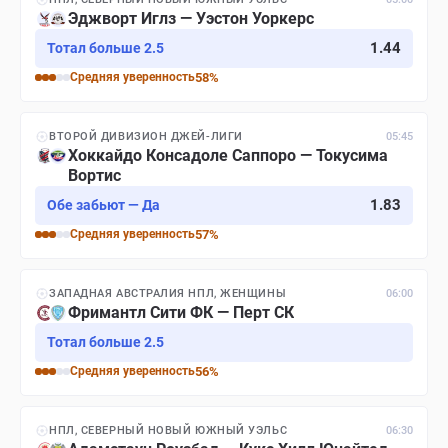
Эджворт Иглз — Уэстон Уоркерс
1.44
Тотал больше 2.5
Средняя
уверенность
58
%
ВТОРОЙ ДИВИЗИОН ДЖЕЙ-ЛИГИ
05:45
Хоккайдо Консадоле Саппоро — Токусима
Вортис
1.83
Обе забьют — Да
Средняя
уверенность
57
%
ЗАПАДНАЯ АВСТРАЛИЯ НПЛ, ЖЕНЩИНЫ
06:00
Фримантл Сити ФК — Перт СК
Тотал больше 2.5
Средняя
уверенность
56
%
НПЛ, СЕВЕРНЫЙ НОВЫЙ ЮЖНЫЙ УЭЛЬС
06:30