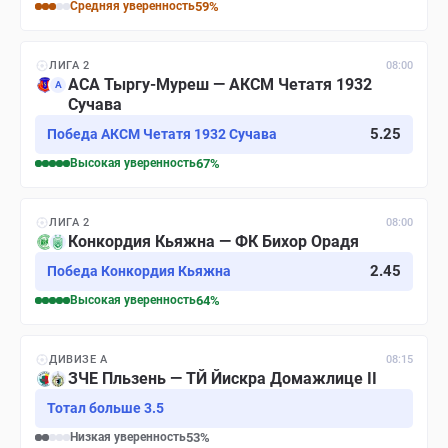
Средняя
уверенность
59
%
ЛИГА 2
08:00
АСА Тыргу-Муреш — АКСМ Четатя 1932
А
Сучава
5.25
Победа АКСМ Четатя 1932 Сучава
Высокая
уверенность
67
%
ЛИГА 2
08:00
Конкордия Кьяжна — ФК Бихор Орадя
2.45
Победа Конкордия Кьяжна
Высокая
уверенность
64
%
ДИВИЗЕ A
08:15
ЗЧЕ Пльзень — ТЙ Йискра Домажлице II
Тотал больше 3.5
Низкая
уверенность
53
%