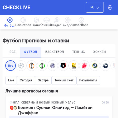
CHECKLIVE
RU
Хоккей
Баскетбол
Волейбол
Гандбол
Теннис
Падел
Футбол
Футбол Прогнозы и ставки
ВСЕ
ФУТБОЛ
БАСКЕТБОЛ
ТЕННИС
ХОККЕЙ
П
Все
Live
Сегодня
Завтра
Точный счет
Результаты
Лучшие прогнозы сегодня
НПЛ, СЕВЕРНЫЙ НОВЫЙ ЮЖНЫЙ УЭЛЬС
06:30
Белмонт Суонси Юнайтед — Ламбтон
Джаффас