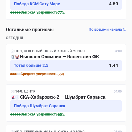
4.50
Победа КСМ Сату Маре
Высокая
уверенность
77
%
Остальные прогнозы
По времени начала
СЕГОДНЯ
НПЛ, СЕВЕРНЫЙ НОВЫЙ ЮЖНЫЙ УЭЛЬС
04:00
Ньюкасл Олимпик — Валентайн ФК
1.44
Тотал больше 2.5
Средняя
уверенность
56
%
ПФЛ, ЦЕНТР
04:00
СКА-Хабаровск-2 — Шумбрат Саранск
Ш
Победа Шумбрат Саранск
Высокая
уверенность
65
%
НПЛ, СЕВЕРНЫЙ НОВЫЙ ЮЖНЫЙ УЭЛЬС
05:00