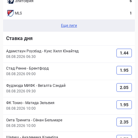
Элитсерия
6
MLS
1
Еще лиги
Ставка дня
Адамстаун Роузбад
-
Кукс Хилл Юнайтед
1.44
08.08.2026 06:30
Стад Ренне
-
Брентфорд
1.95
08.08.2026 09:00
Фудзиэда МИФК
-
Вегалта Сэндай
2.05
08.08.2026 09:30
ФК Токио
-
Матида Зельвия
1.95
08.08.2026 10:00
Оита Тринита
-
Сёнан Бельмаре
2.35
08.08.2026 10:00
Шавиш
-
Академика Коимбра