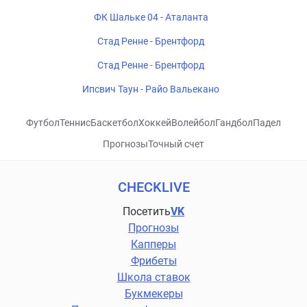
ФК Шальке 04 - Аталанта
Стад Ренне - Брентфорд
Стад Ренне - Брентфорд
Ипсвич Таун - Райо Вальекано
Футбол
Теннис
Баскетбол
Хоккей
Волейбол
Гандбол
Падел
Прогнозы
Точный счет
CHECKLIVE
Посетить
VK
Прогнозы
Капперы
Фрибеты
Школа ставок
Букмекеры