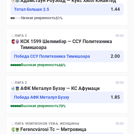
Адамстаун Роузбад — Кукс Хилл Юнайтед
1.44
Тотал больше 2.5
Низкая
уверенность
51
%
ЛИГА 2
08:00
КСК 1599 Шелимбэр — ССУ Политехника
Тимишоара
2.00
Победа ССУ Политехника Тимишоара
Высокая
уверенность
66
%
ЛИГА 2
08:00
АФК Металул Бузэу — КС Афумаци
1.85
Победа АФК Металул Бузэу
Высокая
уверенность
70
%
ЛИГА ЧЕМПИОНОВ УЕФА, ЖЕНЩИНЫ
08:00
Ferencvárosi Tc — Митровица