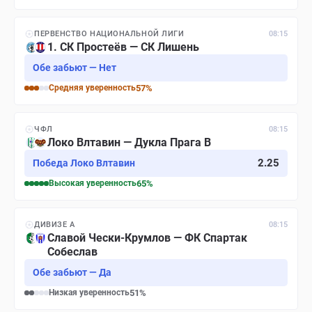
ПЕРВЕНСТВО НАЦИОНАЛЬНОЙ ЛИГИ
08:15
1. СК Простеёв — СК Лишень
Обе забьют — Нет
Средняя
уверенность
57
%
ЧФЛ
08:15
Локо Влтавин — Дукла Прага B
2.25
Победа Локо Влтавин
Высокая
уверенность
65
%
ДИВИЗЕ A
08:15
Славой Чески-Крумлов — ФК Спартак
Собеслав
Обе забьют — Да
Низкая
уверенность
51
%