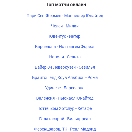
Топ матчи онлайн
Пари Сен-Жермен - Манчестер Юнайтед
Челси - Милан
Ювентус - Интер
Барселона - Ноттингем Форест
Наполи - Сельта
Байер 04 Леверкузен - Севилья
Брайтон энд Хоув Альбион - Рома
Удинезе - Барселона
Валенсия - Ньюкасл Юнайтед
Тоттенхэм Хотспур - Хетафе
Галатасарай - Вильярреал
Ференцварош ТК - Реал Мадрид