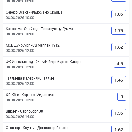
08.08.2026 08:00
Сересо Осака
-
Фаджиано Окаяма
1.86
08.08.2026 10:00
Кагосима Юнайтед
-
Тэспакусацу Гумма
1.75
08.08.2026 10:00
МСВ Дуйсбург
-
СВ Меппен 1912
1.62
08.08.2026 12:00
ФК Ингольштадт 04
-
ФК Вюрцбургер Кикерс
4.5
08.08.2026 12:00
Таллинна Калев
-
ФК Таллин
1.45
08.08.2026 12:00
ХБ Кёге
-
Харт оф Мидлотиан
0
08.08.2026 13:30
Викинг
-
Сарпсборг 08
1.36
08.08.2026 14:00
Стокпорт Каунти
-
Донкастер Роверс
1.62