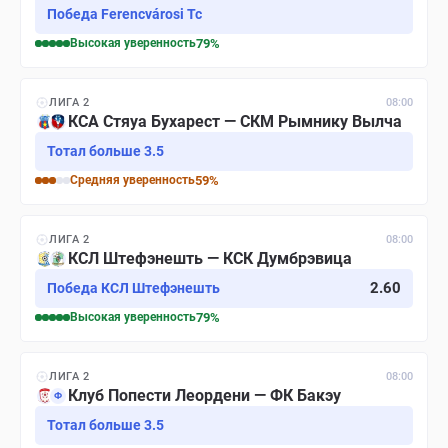
Победа Ferencvárosi Tc
Высокая
уверенность
79
%
ЛИГА 2
08:00
КСА Стяуа Бухарест — СКМ Рымнику Вылча
Тотал больше 3.5
Средняя
уверенность
59
%
ЛИГА 2
08:00
КСЛ Штефэнешть — КСК Думбрэвица
2.60
Победа КСЛ Штефэнешть
Высокая
уверенность
79
%
ЛИГА 2
08:00
Клуб Попести Леордени — ФК Бакэу
Ф
Тотал больше 3.5