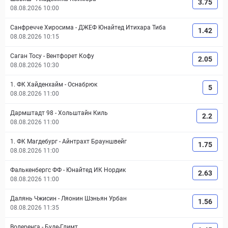
3.75
08.08.2026 10:00
Санфречче Хиросима
-
ДЖЕФ Юнайтед Итихара Тиба
1.42
08.08.2026 10:15
Саган Тосу
-
Вентфорет Кофу
2.05
08.08.2026 10:30
1. ФК Хайденхайм
-
Оснабрюк
5
08.08.2026 11:00
Дармштадт 98
-
Хольштайн Киль
2.2
08.08.2026 11:00
1. ФК Магдебург
-
Айнтрахт Брауншвейг
1.75
08.08.2026 11:00
Фалькенбергс ФФ
-
Юнайтед ИК Нордик
2.63
08.08.2026 11:00
Далянь Чжисин
-
Ляонин Шэньян Урбан
1.56
08.08.2026 11:35
Волеренга
-
Буде-Глимт