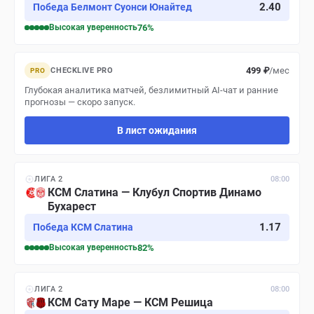
2.40
Победа Белмонт Суонси Юнайтед
Высокая
уверенность
76
%
499 ₽
/мес
CHECKLIVE PRO
PRO
Глубокая аналитика матчей, безлимитный AI-чат и ранние
прогнозы — скоро запуск.
В лист ожидания
ЛИГА 2
08:00
КСМ Слатина — Клубул Спортив Динамо
Бухарест
1.17
Победа КСМ Слатина
Высокая
уверенность
82
%
ЛИГА 2
08:00
КСМ Сату Маре — КСМ Решица