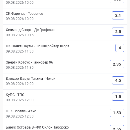
09.08.2026 10:00
СК Фаренсе
-
Торренсе
2.1
09.08.2026 10:00
Хелмонд Спорт
-
Де Графсхап
2.5
09.08.2026 10:15
ФК Санкт-Паули
-
ШпФФГройтер Фюрт
4
09.08.2026 11:30
Энерги Котбус
-
Ганновер 96
2.35
09.08.2026 11:30
Джохор Дарул Такзим
-
Челси
4.5
09.08.2026 12:00
КуПС
-
ТПС
1.5
09.08.2026 12:00
ПЕК Зволле
-
Аякс
1.53
09.08.2026 12:30
Баник Острава B
-
ФК Силон Таборско
2.55