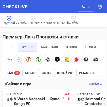
CHECKLIVE
RU
Хоккей
Баскетбол
Волейбол
Гандбол
Теннис
Падел
Футбол
Премьер-Лига Прогнозы и ставки
ВСЕ
ФУТБОЛ
БАСКЕТБОЛ
ТЕННИС
ХОККЕЙ
П
Все
Live
Сегодня
Завтра
Точный счет
Результаты
11
Сейчас в игре
Все live →
J.LEAGUE
82′
EERSTE DIVISIE
V-Varen Nagasaki
—
Kyoto
2
-
1
Helmond Spo
Sanga FC
Graafschap