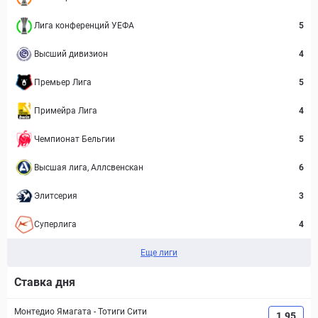
Лига конференций УЕФА
5
Высший дивизион
4
Премьер Лига
5
Примейра Лига
4
Чемпионат Бельгии
5
Высшая лига, Аллсвенскан
6
Элитсерия
3
Суперлига
4
Еще лиги
Ставка дня
Монтедио Ямагата
-
Тотиги Сити
1.95