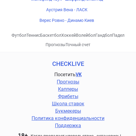
Аустрия Вена - ЛАСК
Верес Ровно - Динамо Киев
Футбол
Теннис
Баскетбол
Хоккей
Волейбол
Гандбол
Падел
Прогнозы
Точный счет
CHECKLIVE
Посетить
VK
Прогнозы
Капперы
Фрибеты
Школа ставок
Букмекеры
Политика конфиденциальности
Поддержка
18+