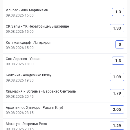
Ильвес
-
ИФК Мариехамн
1.3
09.08.2026 15:00
СК Запы
-
ФК Нератовице-Бышковице
1.33
09.08.2026 15:00
Коттмансдорф
-
Ландскрон
0
09.08.2026 15:00
Сан-Лоренсо
-
Уракан
1.3
09.08.2026 18:00
Бенфика
-
Академико Визеу
1.09
09.08.2026 19:30
Химнасия и Эсгрима
-
Барракас Сентраль
1.79
09.08.2026 20:45
Архентинос Хуниорс
-
Расинг Клуб
2.05
09.08.2026 23:15
Мотагуа
-
Эстрелья Роха
1.29
09.08.2026 23:15