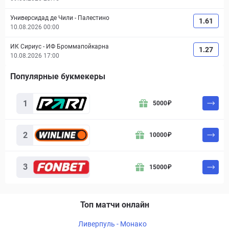
Универсидад де Чили
-
Палестино
1.61
10.08.2026 00:00
ИК Сириус
-
ИФ Броммапойкарна
1.27
10.08.2026 17:00
Популярные букмекеры
Букмекер
Бонус
Действие
1
5000
₽
2
10000
₽
3
15000
₽
Топ матчи онлайн
Ливерпуль - Монако