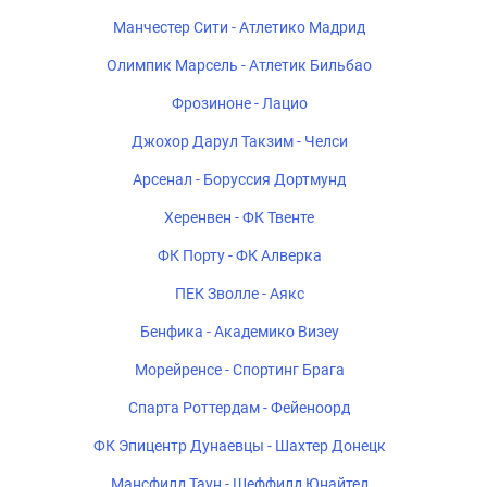
Манчестер Сити - Атлетико Мадрид
Олимпик Марсель - Атлетик Бильбао
Фрозиноне - Лацио
Джохор Дарул Такзим - Челси
Арсенал - Боруссия Дортмунд
Херенвен - ФК Твенте
ФК Порту - ФК Алверка
ПЕК Зволле - Аякс
Бенфика - Академико Визеу
Морейренсе - Спортинг Брага
Спарта Роттердам - Фейеноорд
ФК Эпицентр Дунаевцы - Шахтер Донецк
Мансфилд Таун - Шеффилд Юнайтед