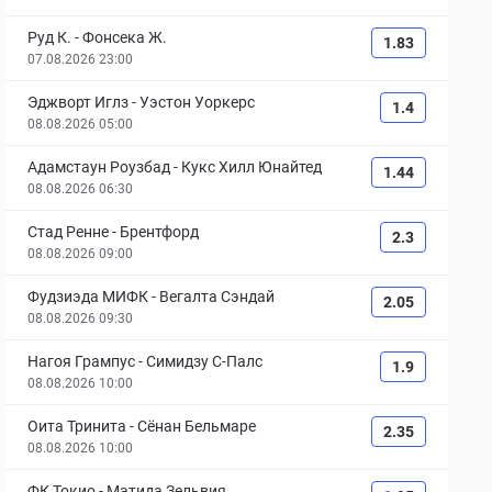
Руд К.
-
Фонсека Ж.
1.83
07.08.2026 23:00
Эджворт Иглз
-
Уэстон Уоркерс
1.4
08.08.2026 05:00
Адамстаун Роузбад
-
Кукс Хилл Юнайтед
1.44
08.08.2026 06:30
Стад Ренне
-
Брентфорд
2.3
08.08.2026 09:00
Фудзиэда МИФК
-
Вегалта Сэндай
2.05
08.08.2026 09:30
Нагоя Грампус
-
Симидзу С-Палс
1.9
08.08.2026 10:00
Оита Тринита
-
Сёнан Бельмаре
2.35
08.08.2026 10:00
ФК Токио
-
Матида Зельвия