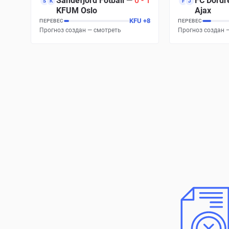
Sandefjord Fotball
—
0
-
1
FC Dordr
S
K
F
J
KFUM Oslo
Ajax
KFU
+
8
ПЕРЕВЕС
ПЕРЕВЕС
Прогноз создан — смотреть
Прогноз создан 