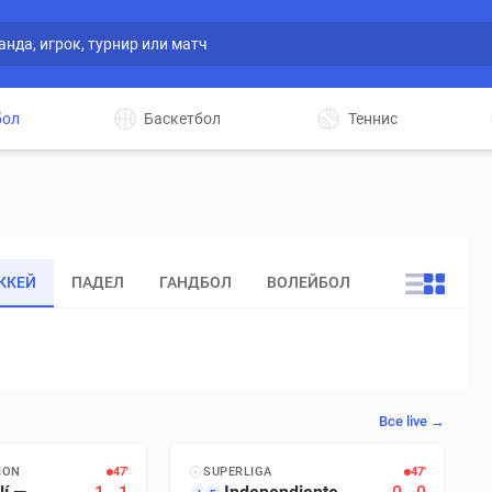
бол
Баскетбол
Теннис
ККЕЙ
ПАДЕЛ
ГАНДБОЛ
ВОЛЕЙБОЛ
ДРУГИЕ
Все live →
ION
47′
SUPERLIGA
47′