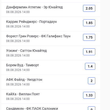
Данфермлин Атлетик
-
Эр Юнайтед
2.05
08.08.2026 14:00
Каррик Рейнджерс
-
Портадаун
1.85
08.08.2026 14:00
Форест Грин Роверс
-
ФК Галифакс Таун
1.75
08.08.2026 14:00
Уокинг
-
Саттон Юнайтед
1.91
08.08.2026 14:00
Борем Вуд
-
Тамворт
1.4
08.08.2026 14:00
АФК Файлд
-
Уилдстон
2
08.08.2026 14:00
КайХа
-
Виллан Поят
1.33
08.08.2026 14:00
Сандвикен
-
ФК ПАОК Салоники
0