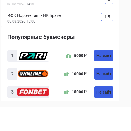
08.08.2026 14:30
ИФК Норрчёпинг
-
ИК Браге
1.5
08.08.2026 15:00
Популярные букмекеры
Букмекер
Бонус
Действие
1
На сайт
5000
₽
2
На сайт
10000
₽
3
15000
₽
На сайт