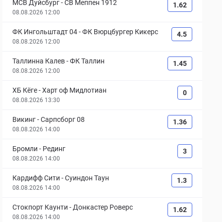
МСВ Дуйсбург
-
СВ Меппен 1912
1.62
08.08.2026 12:00
ФК Ингольштадт 04
-
ФК Вюрцбургер Кикерс
4.5
08.08.2026 12:00
Таллинна Калев
-
ФК Таллин
1.45
08.08.2026 12:00
ХБ Кёге
-
Харт оф Мидлотиан
0
08.08.2026 13:30
Викинг
-
Сарпсборг 08
1.36
08.08.2026 14:00
Бромли
-
Рединг
3
08.08.2026 14:00
Кардифф Сити
-
Суиндон Таун
1.3
08.08.2026 14:00
Стокпорт Каунти
-
Донкастер Роверс
1.62
08.08.2026 14:00