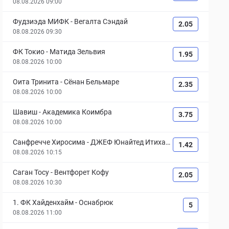
08.08.2026 09:00
Фудзиэда МИФК
-
Вегалта Сэндай
2.05
08.08.2026 09:30
ФК Токио
-
Матида Зельвия
1.95
08.08.2026 10:00
Оита Тринита
-
Сёнан Бельмаре
2.35
08.08.2026 10:00
Шавиш
-
Академика Коимбра
3.75
08.08.2026 10:00
Санфречче Хиросима
-
ДЖЕФ Юнайтед Итихар
1.42
а Тиба
08.08.2026 10:15
Саган Тосу
-
Вентфорет Кофу
2.05
08.08.2026 10:30
1. ФК Хайденхайм
-
Оснабрюк
5
08.08.2026 11:00