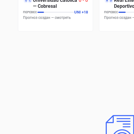
Universidad Católica
0
-
0
Real Este
U
C
R
D
—
Cobresal
Deportiv
Ferretti
UNI
+
18
ПЕРЕВЕС
ПЕРЕВЕС
Прогноз создан — смотреть
Прогноз создан 