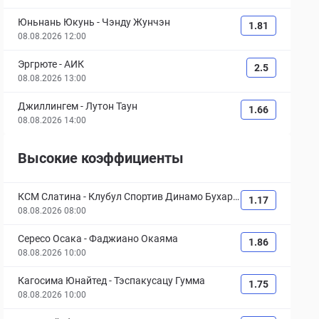
Юньнань Юкунь
-
Чэнду Жунчэн
1.81
08.08.2026 12:00
Эргрюте
-
АИК
2.5
08.08.2026 13:00
Джиллингем
-
Лутон Таун
1.66
08.08.2026 14:00
Высокие коэффициенты
КСМ Слатина
-
Клубул Спортив Динамо Бухаре
1.17
ст
08.08.2026 08:00
Сересо Осака
-
Фаджиано Окаяма
1.86
08.08.2026 10:00
Кагосима Юнайтед
-
Тэспакусацу Гумма
1.75
08.08.2026 10:00