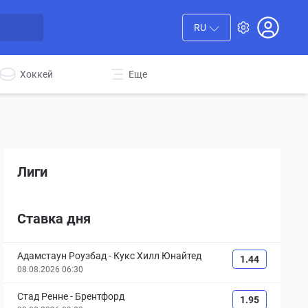
RU
Хоккей
Еще
Лиги
Ставка дня
Адамстаун Роузбад
-
Кукс Хилл Юнайтед
1.44
08.08.2026 06:30
Стад Ренне
-
Брентфорд
1.95