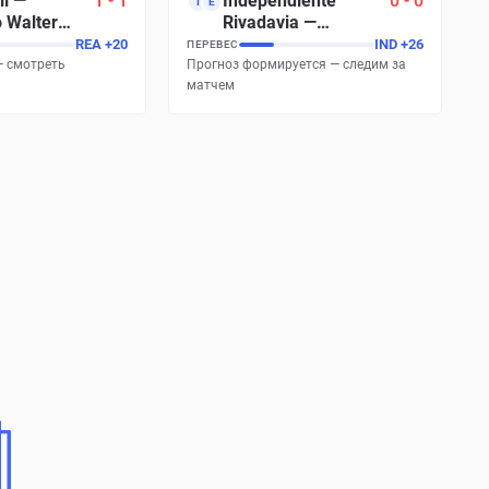
lí
—
1
-
1
Independiente
0
-
0
I
E
o Walter
Rivadavia
—
Estudiantes de Río
REA
+
20
IND
+
26
ПЕРЕВЕС
Cuarto
— смотреть
Прогноз формируется — следим за
матчем