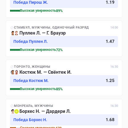
1.19
Победа Пирош Ж.
Высокая
уверенность
89
%
СТАМБУЛ, МУЖЧИНЫ, ОДИНОЧНЫЙ РАЗРЯД
14:00
Пуллен Л. — Г. Брауэр
1.47
Победа Пуллен Л.
Высокая
уверенность
72
%
ТОРОНТО, ЖЕНЩИНЫ
16:30
Костюк М. — Свёнтек И.
1.25
Победа Костюк М.
Высокая
уверенность
85
%
МОНРЕАЛЬ, МУЖЧИНЫ
16:30
Борхес Н. — Дардери Л.
1.68
Победа Борхес Н.