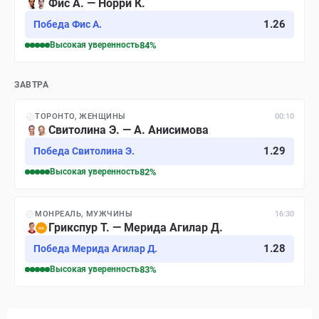
Фис А. — Норри К.
1.26
Победа Фис А.
Высокая
уверенность
84
%
ЗАВТРА
ТОРОНТО, ЖЕНЩИНЫ
00:10
Свитолина Э. — А. Анисимова
1.29
Победа Свитолина Э.
Высокая
уверенность
82
%
МОНРЕАЛЬ, МУЖЧИНЫ
16:30
Грикспур Т. — Мерида Агилар Д.
1.28
Победа Мерида Агилар Д.
Высокая
уверенность
83
%