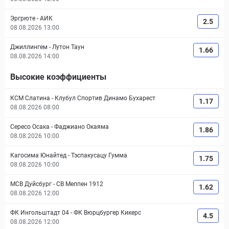
Эргрюте
-
АИК
2.5
08.08.2026 13:00
Джиллингем
-
Лутон Таун
1.66
08.08.2026 14:00
Высокие коэффициенты
КСМ Слатина
-
Клубул Спортив Динамо Бухарест
1.17
08.08.2026 08:00
Сересо Осака
-
Фаджиано Окаяма
1.86
08.08.2026 10:00
Кагосима Юнайтед
-
Тэспакусацу Гумма
1.75
08.08.2026 10:00
МСВ Дуйсбург
-
СВ Меппен 1912
1.62
08.08.2026 12:00
ФК Ингольштадт 04
-
ФК Вюрцбургер Кикерс
4.5
08.08.2026 12:00