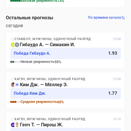
Высокая
уверенность
73
%
Остальные прогнозы
По времени начала
СЕГОДНЯ
СТАМБУЛ, МУЖЧИНЫ, ОДИНОЧНЫЙ РАЗРЯД
12:00
Гибаудо А. — Симакин И.
1.93
Победа Гибаудо А.
Низкая
уверенность
55
%
ХАГЕН, МУЖЧИНЫ, ОДИНОЧНЫЙ РАЗРЯД
12:00
Ким Дж. — Мёллер Э.
М
1.77
Победа Ким Дж.
Средняя
уверенность
60
%
ХАГЕН, МУЖЧИНЫ, ОДИНОЧНЫЙ РАЗРЯД
13:10
Генч Т. — Пирош Ж.