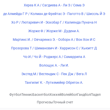
Хереа К А / Сагдиева А - Ли Э / Сема Э
де Алмейда Г Р / Колман де Фрейтас Э - Паготто В / Шиссль Й Э
Хо Р / Лютаревич И - Эскобар Г / Калиянда Пунача Н
Жорже Ф / Жорже М - Дудени А.
Мартинс И. / Овчаренко Э. - Осборн А / Вон Хон И С
Прозорова Т / Шиманович И - Харрисон С / Хьюитт Д
Чо И / Чо Й - Роджерс А / Самаррипа А
Волощук А. - Ли И.
Экстед М / Вестендик С - Пек Дж / Вега Л
Тангилиг К. - Луткемейер Обрегон А.
Футбол
Теннис
Баскетбол
Хоккей
Волейбол
Гандбол
Падел
Прогнозы
Точный счет