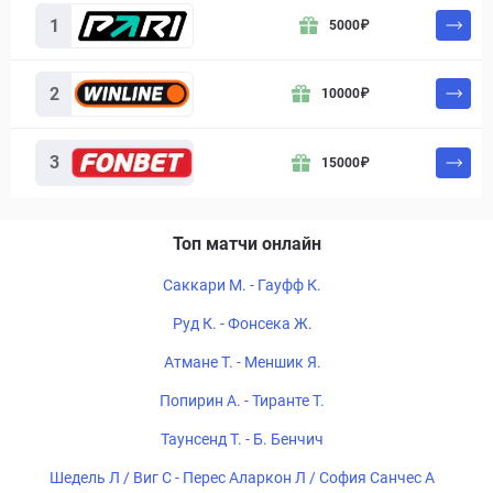
Букмекер
Бонус
Действие
1
5000
₽
2
10000
₽
3
15000
₽
Топ матчи онлайн
Саккари М. - Гауфф К.
Руд К. - Фонсека Ж.
Атмане Т. - Меншик Я.
Попирин А. - Тиранте Т.
Таунсенд Т. - Б. Бенчич
Шедель Л / Виг С - Перес Аларкон Л / София Санчес А