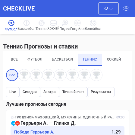
CHECKLIVE
RU
Хоккей
Баскетбол
Волейбол
Гандбол
Теннис
Падел
Футбол
Теннис Прогнозы и ставки
ВСЕ
ФУТБОЛ
БАСКЕТБОЛ
ТЕННИС
ХОККЕЙ
П
Все
Live
Сегодня
Завтра
Точный счет
Результаты
Лучшие прогнозы сегодня
ГРОДЗИСК-МАЗОВЕЦКИЙ, МУЖЧИНЫ, ОДИНОЧНЫЙ РАЗРЯД
09:00
Геррьери А. — Глинка Д.
1.29
Победа Геррьери А.