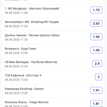
1. ФК Магдебург
-
Айнтрахт Брауншвейг
1.75
08.08.2026 11:00
Фалькенбергс ФФ
-
Юнайтед ИК Нордик
2.63
08.08.2026 11:00
Далянь Чжисин
-
Ляонин Шэньян Урбан
1.56
08.08.2026 11:35
Волеренга
-
Буде-Глимт
1.45
08.08.2026 12:00
СВ Веен Висбаден
-
Пройссен Мюнстер
2.4
08.08.2026 12:00
ТСВ Хафельзе
-
Штутгарт II
2
08.08.2026 12:00
Кембридж Юнайтед
-
Барнет
1.91
08.08.2026 12:00
Юньнань Юкунь
-
Чэнду Жунчэн
1.81
08.08.2026 12:00