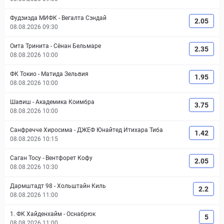
Фудзиэда МИФК
-
Вегалта Сэндай
2.05
08.08.2026 09:30
Оита Тринита
-
Сёнан Бельмаре
2.35
08.08.2026 10:00
ФК Токио
-
Матида Зельвия
1.95
08.08.2026 10:00
Шавиш
-
Академика Коимбра
3.75
08.08.2026 10:00
Санфречче Хиросима
-
ДЖЕФ Юнайтед Итихара Тиба
1.42
08.08.2026 10:15
Саган Тосу
-
Вентфорет Кофу
2.05
08.08.2026 10:30
Дармштадт 98
-
Хольштайн Киль
2.2
08.08.2026 11:00
1. ФК Хайденхайм
-
Оснабрюк
5
08.08.2026 11:00