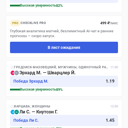
Высокая
уверенность
82
%
499 ₽
/мес
CHECKLIVE PRO
PRO
Глубокая аналитика матчей, безлимитный AI-чат и ранние
прогнозы — скоро запуск.
В лист ожидания
ГРОДЗИСК-МАЗОВЕЦКИЙ, МУЖЧИНЫ, ОДИНОЧНЫЙ РАЗРЯД
11:00
Эрхард М. — Шварцлер Й.
1.19
Победа Эрхард М.
Высокая
уверенность
89
%
ВАРШАВА, ЖЕНЩИНЫ
12:00
Ли С. — Кнутсон Г.
1.45
Победа Ли С.