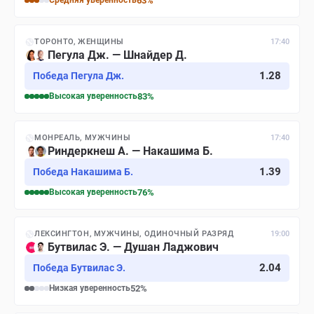
Средняя
уверенность
63
%
ТОРОНТО, ЖЕНЩИНЫ
17:40
Пегула Дж. — Шнайдер Д.
1.28
Победа Пегула Дж.
Высокая
уверенность
83
%
МОНРЕАЛЬ, МУЖЧИНЫ
17:40
Риндеркнеш А. — Накашима Б.
1.39
Победа Накашима Б.
Высокая
уверенность
76
%
ЛЕКСИНГТОН, МУЖЧИНЫ, ОДИНОЧНЫЙ РАЗРЯД
19:00
Бутвилас Э. — Душан Ладжович
2.04
Победа Бутвилас Э.
Низкая
уверенность
52
%