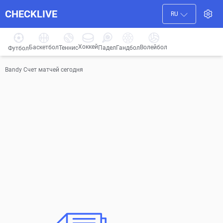
CHECKLIVE
RU
Хоккей
Баскетбол
Волейбол
Гандбол
Теннис
Падел
Футбол
Bandy Счет матчей сегодня