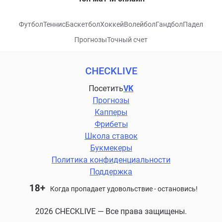
Футбол
Теннис
Баскетбол
Хоккей
Волейбол
Гандбол
Падел
Прогнозы
Точный счет
CHECKLIVE
Посетить
VK
Прогнозы
Капперы
Фрибеты
Школа ставок
Букмекеры
Политика конфиденциальности
Поддержка
18+
Когда пропадает удовольствие - остановись!
2026 CHECKLIVE — Все права защищены.