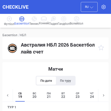
CHECKLIVE
RU
Хоккей
Баскетбол
Волейбол
Гандбол
Теннис
Падел
Футбол
/
НБЛ
Баскетбол
Австралия НБЛ 2026 Баскетбол
лайв счет
Матчи
По дате
По туру
СБ
ВС
ПН
ВТ
СР
ЧТ
ПТ
19
20
21
22
23
24
25
ТУР 1