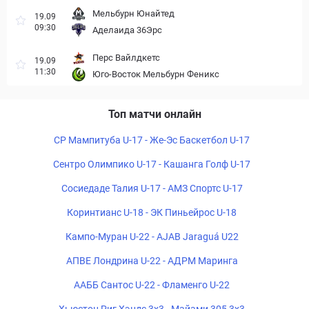
Мельбурн Юнайтед
19.09
09:30
Аделаида 36Эрс
Перс Вайлдкетс
19.09
11:30
Юго-Восток Мельбурн Феникс
Топ матчи онлайн
СР Мампитуба U-17 - Же-Эс Баскетбол U-17
Сентро Олимпико U-17 - Кашанга Голф U-17
Сосиедаде Талия U-17 - АМЗ Спортс U-17
Коринтианс U-18 - ЭК Пиньейрос U-18
Кампо-Муран U-22 - AJAB Jaraguá U22
АПВЕ Лондрина U-22 - АДРМ Маринга
ААББ Сантос U-22 - Фламенго U-22