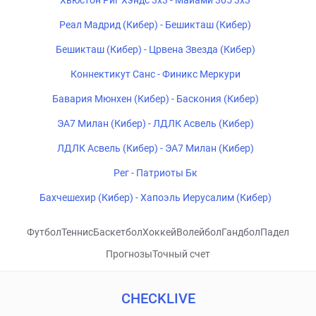
Хьюстон Риг Хэндс 3x3 - Майами 305 3x3
Реал Мадрид (Кибер) - Бешикташ (Кибер)
Бешикташ (Кибер) - Црвена Звезда (Кибер)
Коннектикут Санс - Финикс Меркури
Бавария Мюнхен (Кибер) - Баскония (Кибер)
ЭА7 Милан (Кибер) - ЛДЛК Асвель (Кибер)
ЛДЛК Асвель (Кибер) - ЭА7 Милан (Кибер)
Рег - Патриоты Бк
Бахчешехир (Кибер) - Хапоэль Иерусалим (Кибер)
Футбол
Теннис
Баскетбол
Хоккей
Волейбол
Гандбол
Падел
Прогнозы
Точный счет
CHECKLIVE