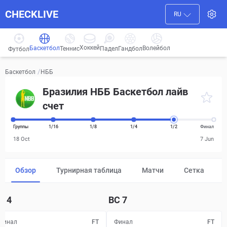
CHECKLIVE
RU
Хоккей
Баскетбол
Волейбол
Гандбол
Теннис
Падел
Футбол
/
НББ
Баскетбол
Бразилия НББ Баскетбол лайв
счет
Группы
1/16
1/8
1/4
1/2
Финал
18 Oct
7 Jun
Обзор
Турнирная таблица
Матчи
Сетка
Т
4
ВС
7
Финал
FT
Финал
FT