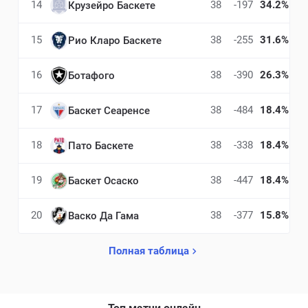
14
38
-197
34.2%
Крузейро Баскете
15
38
-255
31.6%
Рио Кларо Баскете
16
38
-390
26.3%
Ботафого
17
38
-484
18.4%
Баскет Сеаренсе
18
38
-338
18.4%
Пато Баскете
19
38
-447
18.4%
Баскет Осаско
20
38
-377
15.8%
Васко Да Гама
Полная таблица