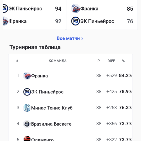
94
85
ЭК Пиньейрос
Франка
92
76
Франка
ЭК Пиньейрос
Все матчи
Турнирная таблица
#
КОМАНДА
P
DIFF
%
1
38
+529
84.2%
Франка
2
38
+425
78.9%
ЭК Пиньейрос
3
38
+258
76.3%
Минас Тенис Клуб
4
38
+366
73.7%
Бразилиа Баскете
5
38
+322
73.7%
Фламенго