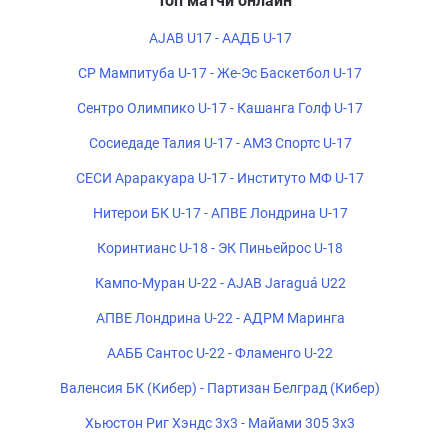
Топ матчи онлайн
AJAB U17 - ААДБ U-17
СР Мампитуба U-17 - Же-Эс Баскетбол U-17
Сентро Олимпико U-17 - Кашанга Голф U-17
Сосиедаде Талия U-17 - АМЗ Спортс U-17
СЕСИ Араракуара U-17 - Институто МФ U-17
Нитерои БК U-17 - АПВЕ Лондрина U-17
Коринтианс U-18 - ЭК Пиньейрос U-18
Кампо-Муран U-22 - AJAB Jaraguá U22
АПВЕ Лондрина U-22 - АДРМ Маринга
ААББ Сантос U-22 - Фламенго U-22
Валенсия БК (Кибер) - Партизан Белград (Кибер)
Хьюстон Риг Хэндс 3x3 - Майами 305 3x3