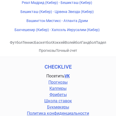
Реал Мадрид (Кибер) - Бешикташ (Кибер)
Бешикташ (Кибер) - Црвена Звезда (Кибер)
Вашингтон Мистикс - Атланта Дрим
Бахчешехир (Кибер) - Хапоэль Иерусалим (Кибер)
Футбол
Теннис
Баскетбол
Хоккей
Волейбол
Гандбол
Падел
Прогнозы
Точный счет
CHECKLIVE
Посетить
VK
Прогнозы
Капперы
Фрибеты
Школа ставок
Букмекеры
Политика конфиденциальности