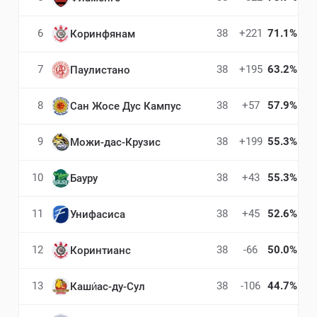
6
38
+221
71.1%
Коринфянам
7
38
+195
63.2%
Паулистано
8
38
+57
57.9%
Сан Жосе Дус Кампус
9
38
+199
55.3%
Можи-дас-Крузис
10
38
+43
55.3%
Бауру
11
38
+45
52.6%
Унифасиса
12
38
-66
50.0%
Коринтианс
13
38
-106
44.7%
Каши́ас-ду-Сул