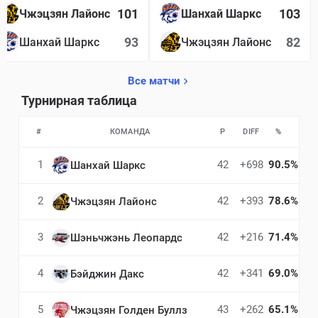
101
103
Чжэцзян Лайонс
Шанхай Шаркс
93
82
Шанхай Шаркс
Чжэцзян Лайонс
Все матчи
Турнирная таблица
#
КОМАНДА
P
DIFF
%
1
42
+698
90.5%
Шанхай Шаркс
2
42
+393
78.6%
Чжэцзян Лайонс
3
42
+216
71.4%
Шэньчжэнь Леопардс
4
42
+341
69.0%
Бэйджин Дакс
5
43
+262
65.1%
Чжэцзян Голден Буллз