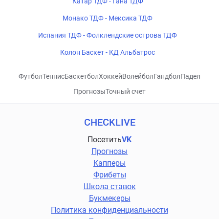
Катар ТДФ - Гана ТДФ
Монако ТДФ - Мексика ТДФ
Испания ТДФ - Фолклендские острова ТДФ
Колон Баскет - КД Альбатрос
Футбол
Теннис
Баскетбол
Хоккей
Волейбол
Гандбол
Падел
Прогнозы
Точный счет
CHECKLIVE
Посетить
VK
Прогнозы
Капперы
Фрибеты
Школа ставок
Букмекеры
Политика конфиденциальности