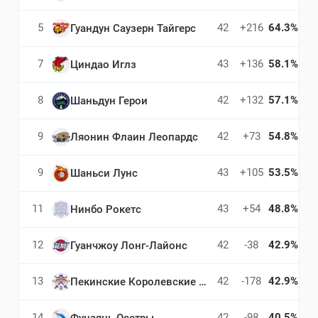
5
42
+216
64.3%
Гуандун Саузерн Тайгерс
7
43
+136
58.1%
Циндао Иглз
8
42
+132
57.1%
Шаньдун Герои
9
42
+73
54.8%
Ляонин Флаин Леопардс
9
43
+105
53.5%
Шаньси Лунс
11
43
+54
48.8%
Нинбо Рокетс
12
42
-38
42.9%
Гуанчжоу Лонг-Лайонс
13
42
-178
42.9%
Пекинские Королевские Бойцы
14
42
-98
40.5%
Фуцзянь Осетры