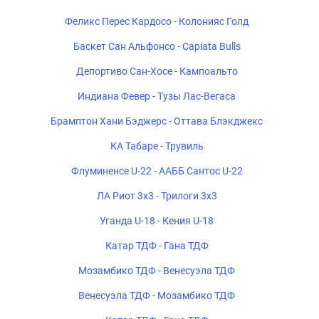
Феликс Перес Кардосо - Колонияс Голд
Баскет Сан Альфонсо - Capiata Bulls
Депортиво Сан-Хосе - Кампоальто
Индиана Февер - Тузы Лас-Вегаса
Брамптон Хани Бэджерс - Оттава Блэкджекс
КА Табаре - Трувиль
Флуминенсе U-22 - ААББ Сантос U-22
ЛА Риот 3x3 - Трилоги 3x3
Уганда U-18 - Кения U-18
Катар ТДФ - Гана ТДФ
Мозамбико ТДФ - Венесуэла ТДФ
Венесуэла ТДФ - Мозамбико ТДФ