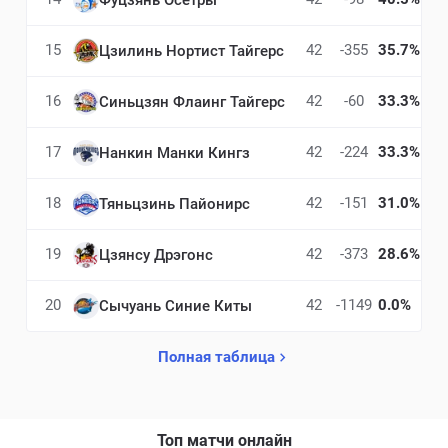
15
42
-355
35.7%
Цзилинь Нортист Тайгерс
16
42
-60
33.3%
Синьцзян Флаинг Тайгерс
17
42
-224
33.3%
Нанкин Манки Кингз
18
42
-151
31.0%
Тяньцзинь Пайонирс
19
42
-373
28.6%
Цзянсу Дрэгонс
20
42
-1149
0.0%
Сычуань Синие Киты
Полная таблица
Топ матчи онлайн