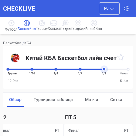
CHECKLIVE
RU
Хоккей
Баскетбол
Волейбол
Гандбол
Теннис
Падел
Футбол
/
КБА
Баскетбол
Китай КБА Баскетбол лайв счет
Группы
1/16
1/8
1/4
1/2
Финал
12 Dec
5 Jun
Обзор
Турнирная таблица
Матчи
Сетка
Т
2
ПТ
5
Финал
FT
Финал
FT