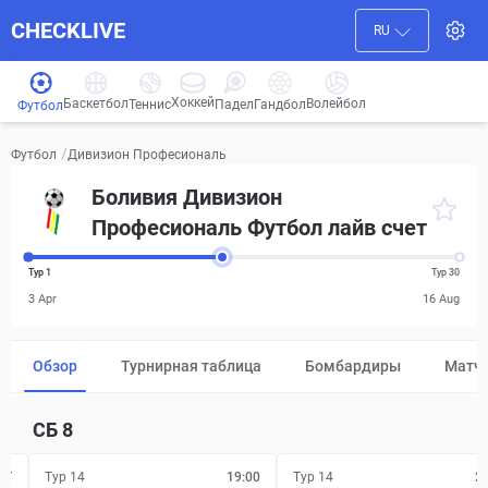
CHECKLIVE
RU
Хоккей
Баскетбол
Волейбол
Гандбол
Теннис
Падел
Футбол
/
Дивизион Професиональ
Футбол
Боливия Дивизион
Професиональ Футбол лайв счет
Тур 1
Тур 30
3 Apr
16 Aug
Обзор
Турнирная таблица
Бомбардиры
Матч
СБ
8
FT
Тур 14
19:00
Тур 14
2