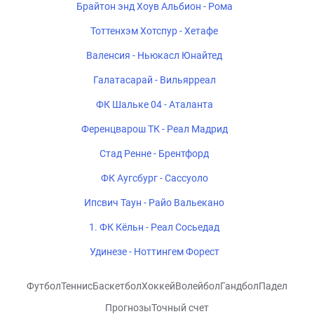
Брайтон энд Хоув Альбион - Рома
Тоттенхэм Хотспур - Хетафе
Валенсия - Ньюкасл Юнайтед
Галатасарай - Вильярреал
ФК Шальке 04 - Аталанта
Ференцварош ТК - Реал Мадрид
Стад Ренне - Брентфорд
ФК Аугсбург - Сассуоло
Ипсвич Таун - Райо Вальекано
1. ФК Кёльн - Реал Сосьедад
Удинезе - Ноттингем Форест
Футбол
Теннис
Баскетбол
Хоккей
Волейбол
Гандбол
Падел
Прогнозы
Точный счет