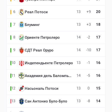
6
13
+9
20
Реал Потоси
7
13
+3
18
Блуминг
8
14
-2
17
Ориенте Петролеро
9
14
-10
17
СДТ Реал Оруро
10
13
-1
16
Индепендьенте Петролеро
11
14
-5
16
Академия дель Баломпье Боливиано
12
13
0
15
Насьональ Потоси
13
13
-8
14
Сан Антонио Було-Було