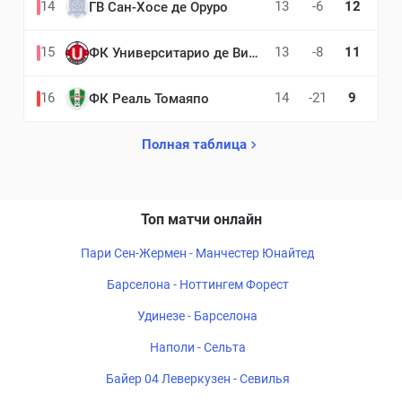
14
13
-6
12
ГВ Сан-Хосе де Оруро
15
13
-8
11
ФК Университарио де Винто
16
14
-21
9
ФК Реаль Томаяпо
Полная таблица
Топ матчи онлайн
Пари Сен-Жермен - Манчестер Юнайтед
Барселона - Ноттингем Форест
Удинезе - Барселона
Наполи - Сельта
Байер 04 Леверкузен - Севилья