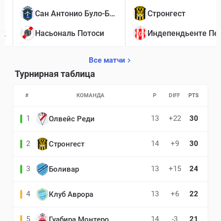
1
Сан Антонио Було-Було
Стронгест
2
Насьональ Потоси
Все матчи
Турнирная таблица
#
КОМАНДА
P
DIFF
PTS
1
13
+22
30
Олвейс Реди
2
14
+9
30
Стронгест
3
13
+15
24
Боливар
4
13
+6
22
Клуб Аврора
5
14
-3
21
Гуабира Монтеро