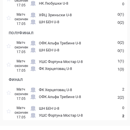
окончен
НК Любушки U-8
0
17.05
0(1)
Матч
ХФЦ Зриньски U-8
окончен
ШН БЕН U-8
0(2)
17.05
ПОЛУФИНАЛ
0(2)
Матч
ОФК Альфа Требине U-8
окончен
ШН БЕН U-8
0(1)
17.05
1(1)
Матч
УШС Фортуна Мостар U-8
окончен
ФК Херцеговац U-8
1(3)
17.05
ФИНАЛ
2
Матч
ФК Херцеговац U-8
окончен
ОФК Альфа Требине U-8
2(2)
17.05
0
Матч
ШН БЕН U-8
окончен
УШС Фортуна Мостар U-8
2
17.05