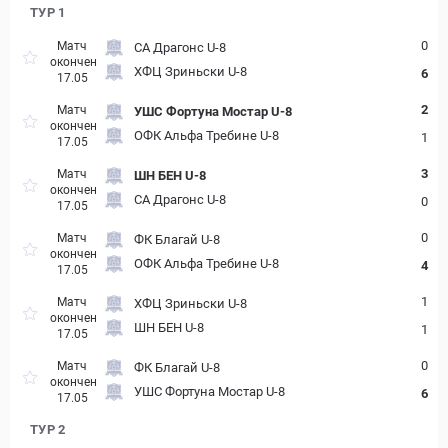
ТУР 1
0
Матч
СА Драгонс U-8
окончен
ХФЦ Зриньски U-8
6
17.05
2
Матч
УШС Фортуна Мостар U-8
окончен
ОФК Альфа Требине U-8
1
17.05
3
Матч
ШН БЕН U-8
окончен
СА Драгонс U-8
0
17.05
0
Матч
ФК Благай U-8
окончен
ОФК Альфа Требине U-8
4
17.05
1
Матч
ХФЦ Зриньски U-8
окончен
ШН БЕН U-8
1
17.05
0
Матч
ФК Благай U-8
окончен
УШС Фортуна Мостар U-8
6
17.05
ТУР 2