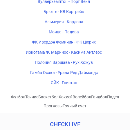
Вулверхэмптон - Порт Вейл
Брюгге - КВ Кортрейк
Альмерия - Кордова
Монца - Падова
ФК Ивердон Феминин - ФК Цюрих
Иокогама Ф. Маринос - Касима Антлерс
Полония Варшава - Рух Хожув
Гамба Осака - Урава Ред Даймондс
СЙК - Гнистан
Футбол
Теннис
Баскетбол
Хоккей
Волейбол
Гандбол
Падел
Прогнозы
Точный счет
CHECKLIVE