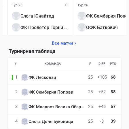
30
Тур 26
FT
Тур 26
Слога Юнайтед
ФК Семберия Попо
ФК Пролетер Горни Драгалевац
ОФК Баткович
Все матчи
Турнирная таблица
#
КОМАНДА
P
DIFF
PTS
1
25
+105
68
ФК Лесковац
2
25
+52
58
ФК Семберия Попови
3
25
+46
57
ФК Младост Велика Обарска
4
25
-8
39
Слога Доня Буковица