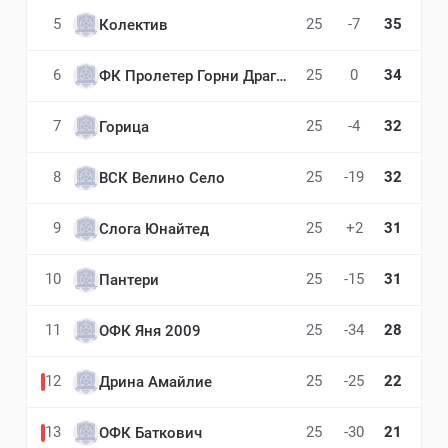
5
25
-7
35
Колектив
6
25
0
34
ФК Пролетер Горни Драгалевац
7
25
-4
32
Горица
8
25
-19
32
ВСК Велино Село
9
25
+2
31
Слога Юнайтед
10
25
-15
31
Пантери
11
25
-34
28
ОФК Яня 2009
12
25
-25
22
Дрина Амайлие
13
25
-30
21
ОФК Баткович