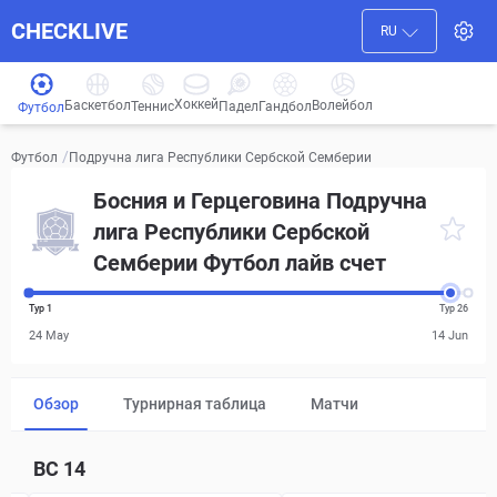
CHECKLIVE
RU
Хоккей
Баскетбол
Волейбол
Гандбол
Теннис
Падел
Футбол
/
Подручна лига Республики Сербской Семберии
Футбол
Босния и Герцеговина Подручна
лига Республики Сербской
Семберии Футбол лайв счет
Тур 1
Тур 26
24 May
14 Jun
Обзор
Турнирная таблица
Матчи
ВС
14