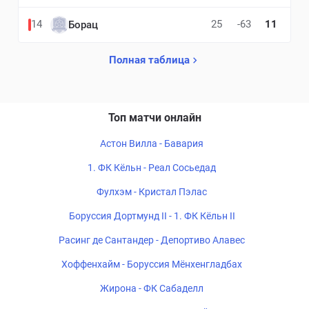
14
25
-63
11
Борац
Полная таблица
Топ матчи онлайн
Астон Вилла - Бавария
1. ФК Кёльн - Реал Сосьедад
Фулхэм - Кристал Пэлас
Боруссия Дортмунд II - 1. ФК Кёльн II
Расинг де Сантандер - Депортиво Алавес
Хоффенхайм - Боруссия Мёнхенгладбах
Жирона - ФК Сабаделл