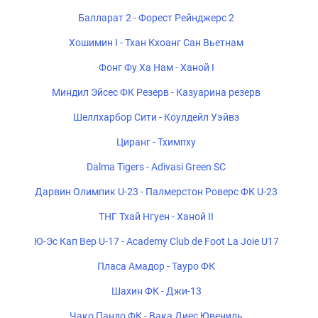
Балларат 2 - Форест Рейнджерс 2
Хошимин I - Тхан Кхоанг Сан Вьетнам
Фонг Фу Ха Нам - Ханой I
Миндил Эйсес ФК Резерв - Казуарина резерв
Шеллхарбор Сити - Коулдейл Уэйвз
Циранг - Тхимпху
Dalma Tigers - Adivasi Green SC
Дарвин Олимпик U-23 - Палмерстон Роверс ФК U-23
ТНГ Тхай Нгуен - Ханой II
Ю-Эс Кап Вер U-17 - Academy Club de Foot La Joie U17
Пласа Амадор - Тауро ФК
Шахин ФК - Джи-13
Чако Пандо ФК - Вака Диес Ювениль