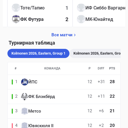
1
Тоте/Тапио
ИФ Сиббо Варгарна
2
ФК Футура
МК-Юнайтед
Все матчи
Турнирная таблица
Kolmonen 2026, Eastern, Group 1
Kolmonen 2026, Eastern, Group 2
#
КОМАНДА
P
DIFF
PTS
1
12
+31
28
ЙПС
2
12
+11
22
ФК Блэкбёрд
3
12
+6
21
Метсо
4
12
+2
20
Ювяскюля II