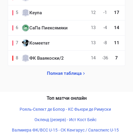
5
12
-1
17
Кеупа
6
13
-4
14
СаПа Пиексямяки
7
13
-8
11
Комеетат
8
14
-36
7
ФК Вааякоски/2
Полная таблица
Топ матчи онлайн
Рояль-Селект де Бопор - КС Фьюри де Римуски
Окленд (резерв) - Ист Кост Бейс
Валмиера ФК/ВСС U-15 - СК Кенгарус / Саласпилс U-15