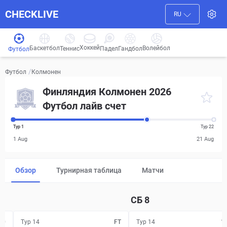
CHECKLIVE
RU
Хоккей
Баскетбол
Волейбол
Гандбол
Теннис
Падел
Футбол
/
Колмонен
Футбол
Финляндия Колмонен 2026
Футбол лайв счет
Тур 1
Тур 22
1 Aug
21 Aug
Обзор
Турнирная таблица
Матчи
СБ
8
00
Тур 14
FT
Тур 14
1