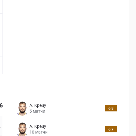
-
-
-
6
А. Крецу
6.8
5
матчи
А. Крецу
6.7
10
матчи