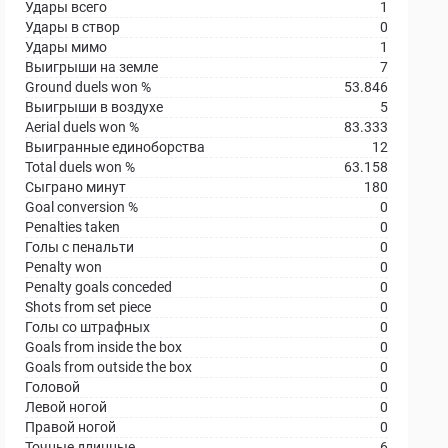
Удары всего
1
Удары в створ
0
Удары мимо
1
Выигрыши на земле
7
Ground duels won %
53.846
Выигрыши в воздухе
5
Aerial duels won %
83.333
Выигранные единоборства
12
Total duels won %
63.158
Сыграно минут
180
Goal conversion %
0
Penalties taken
0
Голы с пенальти
0
Penalty won
0
Penalty goals conceded
0
Shots from set piece
0
Голы со штрафных
0
Goals from inside the box
0
Goals from outside the box
0
Головой
0
Левой ногой
0
Правой ногой
0
Точные длинные
6