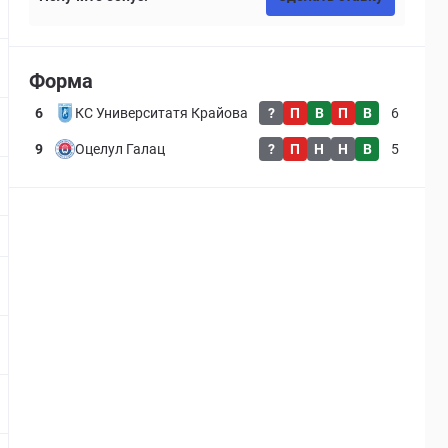
-
7.3
Форма
6
КС Университатя Крайова
?
П
В
П
В
6
6.2
9
Оцелул Галац
?
П
Н
Н
В
5
7.2
-
-
-