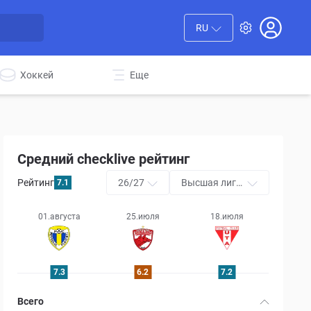
RU
Хоккей
Еще
Средний checklive рейтинг
Рейтинг
26/27
Высшая лига
7.1
(Лига Я)
01.августа
25.июля
18.июля
7.3
6.2
7.2
Всего