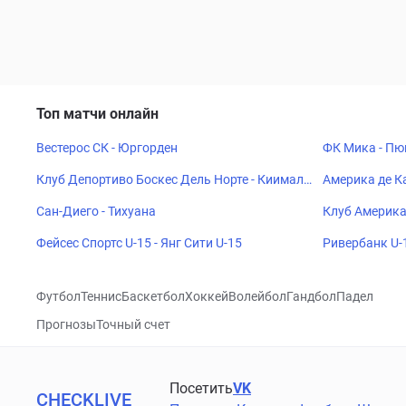
Топ матчи онлайн
Вестерос СК - Юргорден
ФК Мика - Пюн
Клуб Депортиво Боскес Дель Норте - Киимала-
Америка де К
Чивас Дв-Виолетта Клуб
Сан-Диего - Тихуана
Клуб Америка
Фейсес Спортс U-15 - Янг Сити U-15
Ривербанк U-1
Футбол
Теннис
Баскетбол
Хоккей
Волейбол
Гандбол
Падел
Прогнозы
Точный счет
Посетить
VK
CHECKLIVE