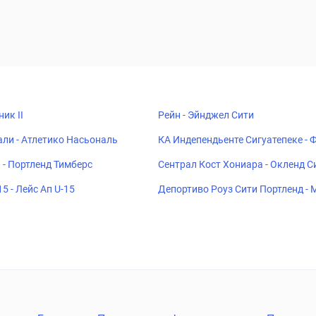
ик II
Рейн - Эйнджел Сити
али - Атлетико Насьональ
КА Индепендьенте Сигуатепеке -
 - Портленд Тимберс
Сентрал Кост Хониара - Окленд С
5 - Лейс Ап U-15
Депортиво Роуз Сити Портленд -
йтед