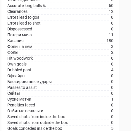
Accurate long balls %
60
Clearances
12
Errors lead to goal
0
Errors lead to shot
0
Dispossessed
0
Потери мяча
11
Касания
180
Фолы на нем
3
Фолы
2
Hit woodwork
0
Own goals
0
Dribbled past
4
Офсайды
0
Блокированные удары
0
Passes to assist
0
Сейвы
0
Сухие матчи
1
Penalties faced
0
Отбитые пенальти
0
Saved shots from inside the box
0
Saved shots from outside the box
0
Goals conceded inside the box
5