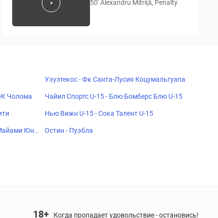
50' Alexandru Mitriță, Penalty
Уэуэтекос - Фк Санта-Лусия Коцумальгуапа
 ФК Чолома
Чайил Спортс U-15 - Блю Бомберс Блю U-15
ити
Нью Вижн U-15 - Сока Талент U-15
 Майами Юна
Остин - Пуэбла
18+
Когда пропадает удовольствие - остановись!