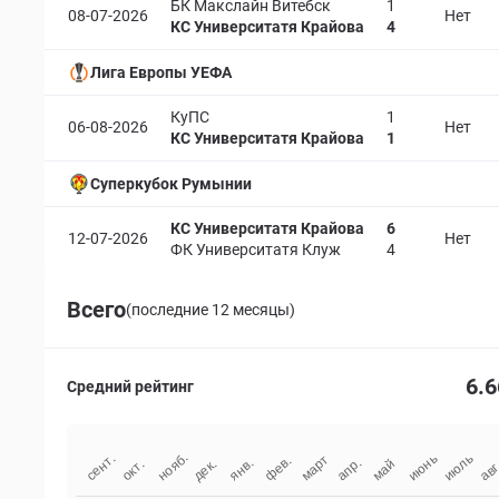
БК Макслайн Витебск
1
08-07-2026
Нет
КС Университатя Крайова
4
Лига Европы УЕФА
КуПС
1
06-08-2026
Нет
КС Университатя Крайова
1
Суперкубок Румынии
КС Университатя Крайова
6
12-07-2026
Нет
ФК Университатя Клуж
4
Всего
(последние 12 месяцы)
6.6
Средний рейтинг