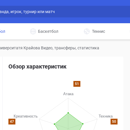
бол
Баскетбол
Теннис
ниверситатя Крайова Видео, трансферы, статистика
Обзор характеристик
51
47
50