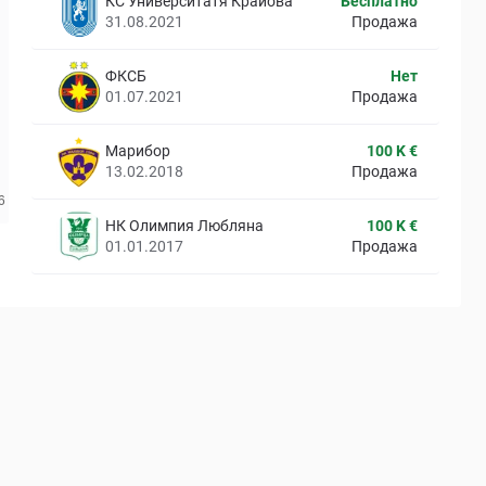
КС Университатя Крайова
Бесплатно
31.08.2021
Продажа
ФКСБ
Нет
01.07.2021
Продажа
Марибор
100 K €
13.02.2018
Продажа
НК Олимпия Любляна
100 K €
01.01.2017
Продажа