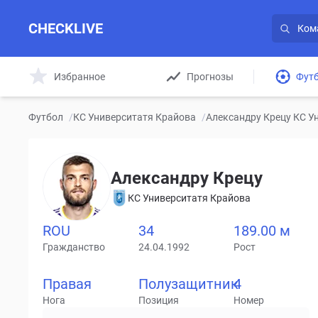
CHECKLIVE
Избранное
Прогнозы
Фут
Футбол
/
КС Университатя Крайова
/
Александру Крецу КС У
Александру Крецу
КС Университатя Крайова
ROU
34
189.00 м
Гражданство
24.04.1992
Рост
Правая
Полузащитник
4
Нога
Позиция
Номер