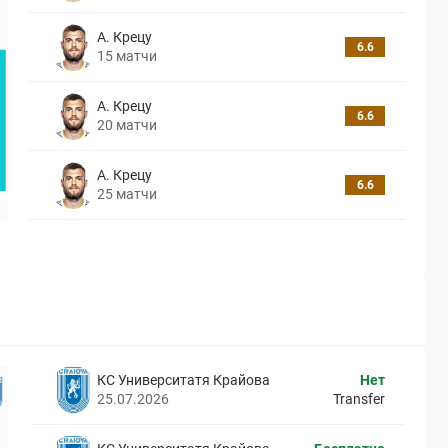
А. Крецу
6.6
15
матчи
А. Крецу
6.6
20
матчи
А. Крецу
6.6
25
матчи
КС Университатя Крайова
Нет
25.07.2026
Transfer