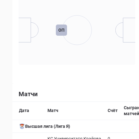
ОП
Матчи
Сыгра
Дата
Матч
Счёт
матче
Высшая лига (Лига Я)
КС Университатя Крайова
0