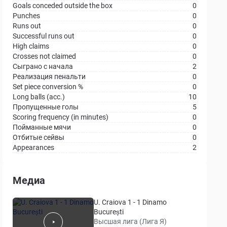
Goals conceded outside the box
0
Punches
0
Runs out
0
Successful runs out
0
High claims
0
Crosses not claimed
0
Сыграно с начала
2
Реализация пенальти
0
Set piece conversion %
0
Long balls (acc.)
10
Пропущенные голы
5
Scoring frequency (in minutes)
0
Пойманные мячи
0
Отбитые сейвы
0
Appearances
2
Медиа
U. Craiova 1 - 1 Dinamo
București
Высшая лига (Лига Я)