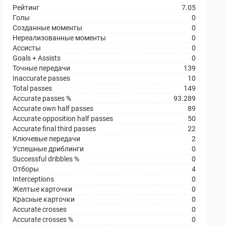
Рейтинг
7.05
Голы
0
Созданные моменты
0
Нереализованные моменты
0
Ассисты
0
Goals + Assists
0
Точные передачи
139
Inaccurate passes
10
Total passes
149
Accurate passes %
93.289
Accurate own half passes
89
Accurate opposition half passes
50
Accurate final third passes
22
Ключевые передачи
2
Успешные дриблинги
0
Successful dribbles %
0
Отборы
4
Interceptions
0
Желтые карточки
0
Красные карточки
0
Accurate crosses
0
Accurate crosses %
0