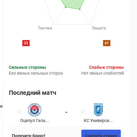
33
41
Сильные стороны
Слабые стороны
Без явных сильных сторон
Нет явных слабостей
Последний матч
Страница матча
но
Рейтинг
-
й
Оцелул Гала...
КС Универси...
Получите бонус!
Сделать ставку