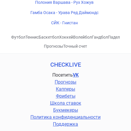
Полония Варшава - Рух Хожув
Гамба Осака - Урава Ред Даймондс
СЙК - Гнистан
Футбол
Теннис
Баскетбол
Хоккей
Волейбол
Гандбол
Падел
Прогнозы
Точный счет
CHECKLIVE
Посетить
VK
Прогнозы
Капперы
Фрибеты
Школа ставок
Букмекеры
Политика конфиденциальности
Поддержка