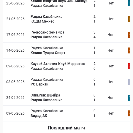
Юнион спортив Якуб Эль-Мансур
2
25-06-2026
Нет
7.
Раджа Касабланка
1
Раджа Касабланка
2
21-06-2026
Нет
6.
КОДМ Мекнес
1
Ренессанс Земамра
3
17-06-2026
Нет
6.
Раджа Касабланка
4
Раджа Касабланка
1
14-06-2026
Нет
6.
Юнион Туарга Спорт
1
Каукаб Атлетик Клуб Марракеш
2
09-06-2026
Нет
5.
Раджа Касабланка
0
Раджа Касабланка
0
03-06-2026
Нет
-
РС Беркан
1
Олимпик Дшейра
0
24-05-2026
Нет
7.
Раджа Касабланка
1
Раджа Касабланка
0
09-05-2026
Нет
6.
Видад АК
1
Последний матч