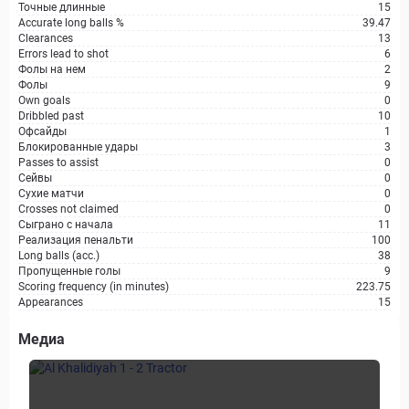
Точные длинные
15
Accurate long balls %
39.47
Clearances
13
Errors lead to shot
6
Фолы на нем
2
Фолы
9
Own goals
0
Dribbled past
10
Офсайды
1
Блокированные удары
3
Passes to assist
0
Сейвы
0
Сухие матчи
0
Crosses not claimed
0
Сыграно с начала
11
Реализация пенальти
100
Long balls (acc.)
38
Пропущенные голы
9
Scoring frequency (in minutes)
223.75
Appearances
15
Медиа