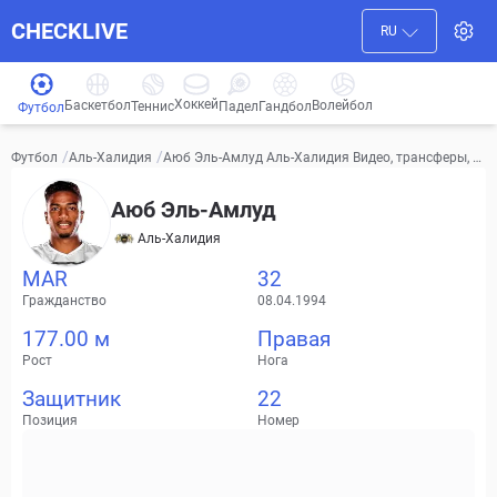
CHECKLIVE
RU
Хоккей
Баскетбол
Волейбол
Гандбол
Теннис
Падел
Футбол
/
/
Аюб Эль-Амлуд Аль-Халидия Видео, трансферы, ст
Футбол
Аль-Халидия
атистика
Аюб Эль-Амлуд
Аль-Халидия
MAR
32
Гражданство
08.04.1994
177.00 м
Правая
Рост
Нога
Защитник
22
Позиция
Номер