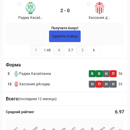
2 - 0
Раджа Касаб...
Хассания д'...
Получите бонус!
Сделать ставку
1
1.48
X
3.7
2
6
Форма
3
Раджа Касабланка
В
В
Н
П
56
12
Хассания д'Агадир
Н
П
Н
Н
33
Всего
(последние 12 месяцы)
6.97
Средний рейтинг