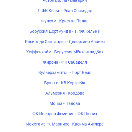
Астон Вилла - Бавария
1. ФК Кёльн - Реал Сосьедад
Фулхэм - Кристал Пэлас
Боруссия Дортмунд II - 1. ФК Кёльн II
Расинг де Сантандер - Депортиво Алавес
Хоффенхайм - Боруссия Мёнхенгладбах
Жирона - ФК Сабаделл
Вулверхэмптон - Порт Вейл
Брюгге - КВ Кортрейк
Альмерия - Кордова
Монца - Падова
ФК Ивердон Феминин - ФК Цюрих
Иокогама Ф. Маринос - Касима Антлерс