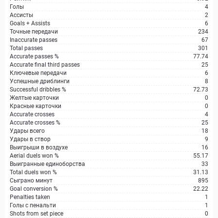
Голы
4
Ассисты
2
Goals + Assists
6
Точные передачи
234
Inaccurate passes
67
Total passes
301
Accurate passes %
77.74
Accurate final third passes
25
Ключевые передачи
6
Успешные дриблинги
8
Successful dribbles %
72.73
Желтые карточки
0
Красные карточки
0
Accurate crosses
4
Accurate crosses %
25
Удары всего
18
Удары в створ
9
Выигрыши в воздухе
16
Aerial duels won %
55.17
Выигранные единоборства
33
Total duels won %
31.13
Сыграно минут
895
Goal conversion %
22.22
Penalties taken
1
Голы с пенальти
1
Shots from set piece
0