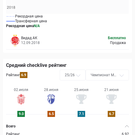
Рекордная цена
Трансферная цена
Рекордная цена
N/A
Видад АК
Бесплатно
12.09.2018
Продажа
Средний checklive рейтинг
Рейтинг
6.9
25/26
Чемпионат Мар
окко
02.июля
28.июня
25.июня
21.июня
9.0
6.5
7.1
6.7
Всего
Рейтинг
6.92