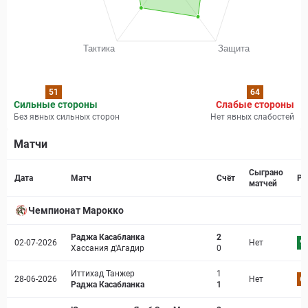
51
64
Сильные стороны
Слабые стороны
Без явных сильных сторон
Нет явных слабостей
Матчи
Страница матча
Сыграно
Дата
Матч
Счёт
Ре
матчей
Чемпионат Марокко
Раджа Касабланка
2
02-07-2026
Нет
9.
Хассания д'Агадир
0
Иттихад Танжер
1
28-06-2026
Нет
6.
Раджа Касабланка
1