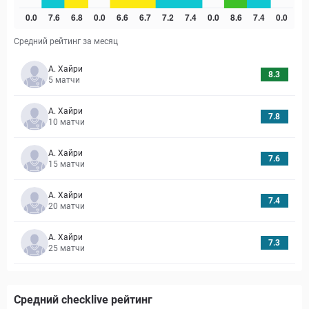
Средний рейтинг за месяц
А. Хайри
8.3
5
матчи
А. Хайри
7.8
10
матчи
А. Хайри
7.6
15
матчи
А. Хайри
7.4
20
матчи
А. Хайри
7.3
25
матчи
Средний checklive рейтинг