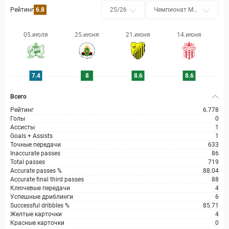
Рейтинг
6.8
25/26
Чемпионат Мар
окко
05.июля
25.июня
21.июня
14.июня
7.4
8
8.6
8.6
Всего
Рейтинг
6.778
Голы
0
Ассисты
1
Goals + Assists
1
Точные передачи
633
Inaccurate passes
86
Total passes
719
Accurate passes %
88.04
Accurate final third passes
88
Ключевые передачи
4
Успешные дриблинги
6
Successful dribbles %
85.71
Желтые карточки
4
Красные карточки
0