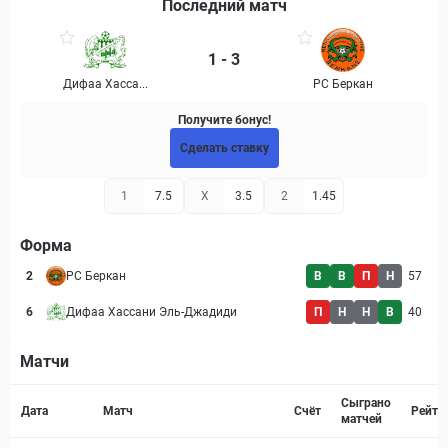
Последний матч
1 - 3
Дифаа Хасса...
РС Беркан
Получите бонус!
Сделать ставку
1
7.5
X
3.5
2
1.45
Форма
2
РС Беркан
В
В
П
Н
57
6
Дифаа Хассани Эль-Джадиди
П
Н
Н
В
40
Матчи
Страница матча
Сыграно
Дата
Матч
Счёт
Рейти
матчей