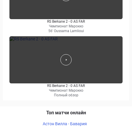
RS Berkane 2 - 0 AS FAR
Чемпионат Марокко
56' Oussama Lamlioui
RS Berkane 2 - 0 AS FAR
Чемпионат Марокко
Полный обзор
Топ матчи онлайн
Астон Вилла - Бавария