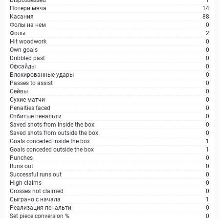
Dispossessed
1
Потери мяча
14
Касания
88
Фолы на нем
0
Фолы
2
Hit woodwork
0
Own goals
0
Dribbled past
0
Офсайды
0
Блокированные удары
0
Passes to assist
0
Сейвы
0
Сухие матчи
0
Penalties faced
0
Отбитые пенальти
0
Saved shots from inside the box
0
Saved shots from outside the box
0
Goals conceded inside the box
1
Goals conceded outside the box
1
Punches
0
Runs out
0
Successful runs out
0
High claims
0
Crosses not claimed
0
Сыграно с начала
1
Реализация пенальти
0
Set piece conversion %
0