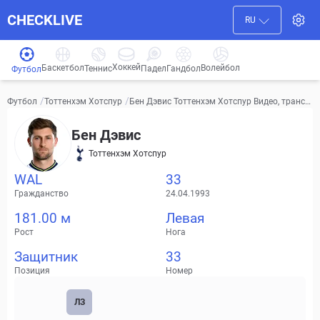
CHECKLIVE
RU
Хоккей
Баскетбол
Волейбол
Гандбол
Теннис
Падел
Футбол
/
/
Бен Дэвис Тоттенхэм Хотспур Видео, трансф
Футбол
Тоттенхэм Хотспур
еры, статистика
Бен Дэвис
Тоттенхэм Хотспур
WAL
33
Гражданство
24.04.1993
181.00 м
Левая
Рост
Нога
Защитник
33
Позиция
Номер
ЛЗ