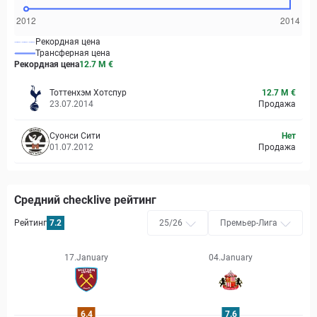
Рекордная цена
Трансферная цена
Рекордная цена
12.7 M
€
Тоттенхэм Хотспур
12.7 M €
23.07.2014
Продажа
Суонси Сити
Нет
01.07.2012
Продажа
Средний checklive рейтинг
Рейтинг
7.2
25/26
Премьер-Лига
17.January
04.January
6.4
7.6