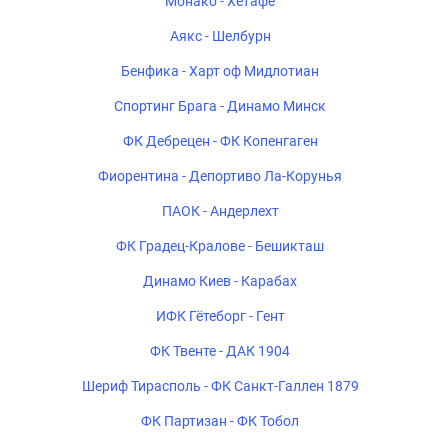
Монако - Хетафе
Аякс - Шелбурн
Бенфика - Харт оф Мидлотиан
Спортинг Брага - Динамо Минск
ФК Дебрецен - ФК Копенгаген
Фиорентина - Депортиво Ла-Корунья
ПАОК - Андерлехт
ФК Градец-Кралове - Бешикташ
Динамо Киев - Карабах
ИФК Гётеборг - Гент
ФК Твенте - ДАК 1904
Шериф Тирасполь - ФК Санкт-Галлен 1879
ФК Партизан - ФК Тобол