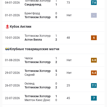
Тоттенхэм Хотспур
1
04-01-2026
73
7.6
Сандерленд
1
Брентфорд
0
01-01-2026
Нет
-
Тоттенхэм Хотспур
0
Кубок Англии
Тоттенхэм Хотспур
1
10-01-2026
48
6
Астон Вилла
2
Клубные товарищеские матчи
Челси
1
01-08-2026
Нет
6.8
Тоттенхэм Хотспур
2
Тоттенхэм Хотспур
5
29-07-2026
Нет
6.4
Сидней
3
Окленд
0
26-07-2026
25
7.1
Тоттенхэм Хотспур
2
Тоттенхэм Хотспур
1
22-07-2026
45
7
Милтон Кинс Донс
0