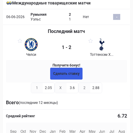
Международные товарищеские матчи
Румыния
2
06-06-2026
Нет
-
Уэльс
1
Последний матч
1 - 2
Челси
Тоттенхэм Х...
Получите бонус!
Сделать ставку
1
2.05
X
3.6
2
2.88
Всего
(последние 12 месяцы)
6.72
Средний рейтинг