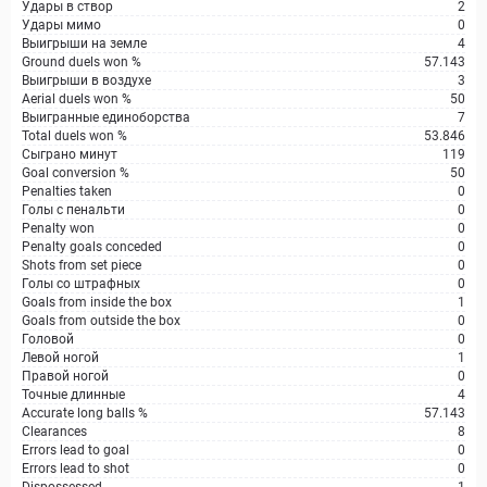
Удары в створ
2
Удары мимо
0
Выигрыши на земле
4
Ground duels won %
57.143
Выигрыши в воздухе
3
Aerial duels won %
50
Выигранные единоборства
7
Total duels won %
53.846
Сыграно минут
119
Goal conversion %
50
Penalties taken
0
Голы с пенальти
0
Penalty won
0
Penalty goals conceded
0
Shots from set piece
0
Голы со штрафных
0
Goals from inside the box
1
Goals from outside the box
0
Головой
0
Левой ногой
1
Правой ногой
0
Точные длинные
4
Accurate long balls %
57.143
Clearances
8
Errors lead to goal
0
Errors lead to shot
0