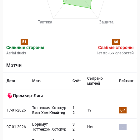
51
66
Сильные стороны
Слабые стороны
Aerial duels
Нет явных слабостей
Матчи
Страница матча
Сыграно
Дата
Матч
Счёт
Рейтинг
матчей
Премьер-Лига
Тоттенхэм Хотспур
1
17-01-2026
19
6.4
Вест Хэм Юнайтед
2
Борнмут
3
07-01-2026
Нет
-
Тоттенхэм Хотспур
2