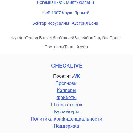
Богемиан - ФК Мидтьюлланн
ЧФР 1907 Клуж - Тромсё
Бейтар Иерусалим - Аустрия Вена
Футбол
Теннис
Баскетбол
Хоккей
Волейбол
Гандбол
Падел
Прогнозы
Точный счет
CHECKLIVE
Посетить
VK
Прогнозы
Капперы
Фрибеты
Школа ставок
Букмекеры
Политика конфиденциальности
Поддержка