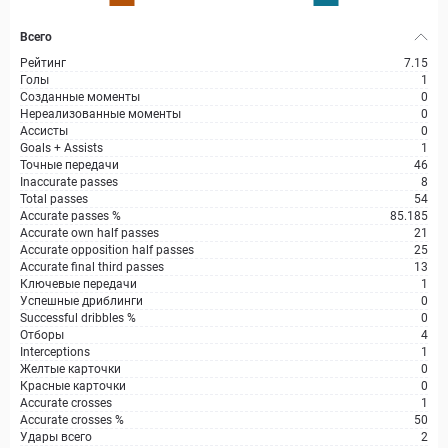
Всего
Рейтинг
7.15
Голы
1
Созданные моменты
0
Нереализованные моменты
0
Ассисты
0
Goals + Assists
1
Точные передачи
46
Inaccurate passes
8
Total passes
54
Accurate passes %
85.185
Accurate own half passes
21
Accurate opposition half passes
25
Accurate final third passes
13
Ключевые передачи
1
Успешные дриблинги
0
Successful dribbles %
0
Отборы
4
Interceptions
1
Желтые карточки
0
Красные карточки
0
Accurate crosses
1
Accurate crosses %
50
Удары всего
2