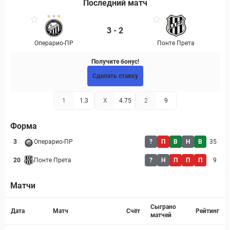
Последний матч
3 - 2
Операрио-ПР
Понте Прета
Получите бонус!
Сделать ставку
1
1.3
X
4.75
2
9
Форма
3
Операрио-ПР
?
П
В
Н
В
35
20
Понте Прета
?
Н
П
П
П
9
Матчи
Страница матча
Сыграно
Дата
Матч
Счёт
Рейтинг
матчей