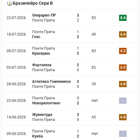
Бразилейро Сери B
Операрио-ПР
3
22-07-2026
83
8.4
Понте Прета
2
Понте Прета
1
18-07-2026
49
6.6
Гояс
2
Понте Прета
1
08-07-2026
83
6.2
Крисиума
2
Форталеза
2
03-07-2026
82
6.5
Понте Прета
0
Атлетико Гоияниенсе
2
28-06-2026
39
6.8
Понте Прета
0
Понте Прета
0
22-06-2026
Нет
-
Новоризонтино
2
Жувентуде
3
14-06-2026
45
6.8
Понте Прета
0
Понте Прета
1
09-06-2026
Нет
-
Куяба
2