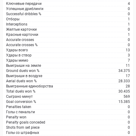
Ключевые передачи
4
Успешные дриблинги
0
Successful dribbles %
0
Отборы
1
Interceptions
1
Желтые карточки
0
Красные карточки
1
Accurate crosses
0
Accurate crosses %
0
Удары всего
13
Удары в створ
3
Удары мимо
7
Выигрыши на земле
11
Ground duels won %
34.375
Выигрыши в воздухе
17
Aerial duels won %
28.333
Выигранные единоборства
28
Total duels won %
30.435
Сыграно минут
569
Goal conversion %
15.385
Penalties taken
0
Голы с пенальти
0
Penalty won
0
Penalty goals conceded
0
Shots from set piece
0
Голы со штрафных
0