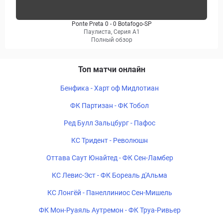
Ponte Preta 0 - 0 Botafogo-SP
Паулиста, Серия А1
Полный обзор
Топ матчи онлайн
Бенфика - Харт оф Мидлотиан
ФК Партизан - ФК Тобол
Ред Булл Зальцбург - Пафос
КС Тридент - Революшн
Оттава Саут Юнайтед - ФК Сен-Ламбер
КС Левис-Эст - ФК Бореаль д'Альма
КС Лонгёй - Панеллиниос Сен-Мишель
ФК Мон-Руаяль Аутремон - ФК Труа-Ривьер