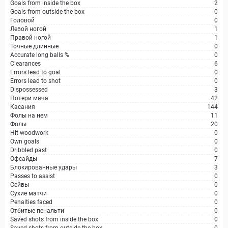
Goals from inside the box
2
Goals from outside the box
0
Головой
0
Левой ногой
1
Правой ногой
1
Точные длинные
0
Accurate long balls %
0
Clearances
6
Errors lead to goal
0
Errors lead to shot
0
Dispossessed
3
Потери мяча
42
Касания
144
Фолы на нем
11
Фолы
20
Hit woodwork
0
Own goals
0
Dribbled past
0
Офсайды
7
Блокированные удары
3
Passes to assist
0
Сейвы
0
Сухие матчи
0
Penalties faced
0
Отбитые пенальти
0
Saved shots from inside the box
0