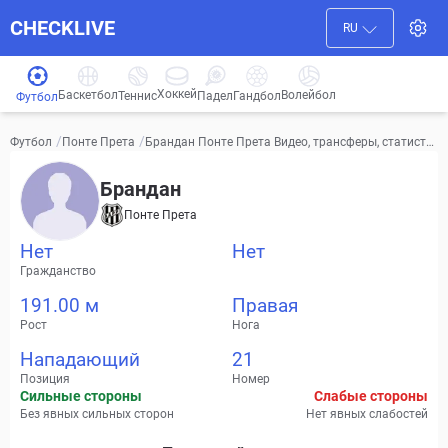
CHECKLIVE
RU
Хоккей
Баскетбол
Волейбол
Гандбол
Теннис
Падел
Футбол
/
/
Брандан Понте Прета Видео, трансферы, статисти
Футбол
Понте Прета
ка
Брандан
Понте Прета
Нет
Нет
Гражданство
191.00 м
Правая
Рост
Нога
Нападающий
21
Позиция
Номер
Сильные стороны
Слабые стороны
Без явных сильных сторон
Нет явных слабостей