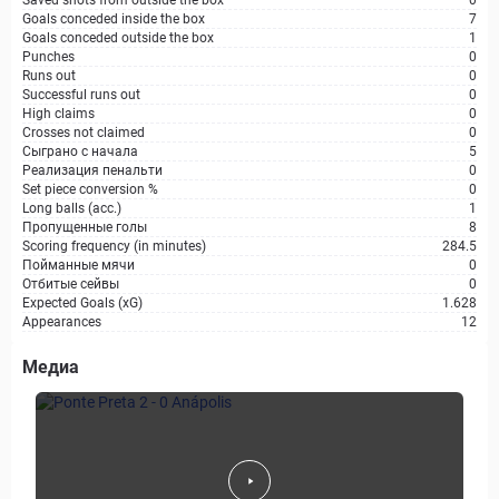
Saved shots from outside the box
0
Goals conceded inside the box
7
Goals conceded outside the box
1
Punches
0
Runs out
0
Successful runs out
0
High claims
0
Crosses not claimed
0
Сыграно с начала
5
Реализация пенальти
0
Set piece conversion %
0
Long balls (acc.)
1
Пропущенные голы
8
Scoring frequency (in minutes)
284.5
Пойманные мячи
0
Отбитые сейвы
0
Expected Goals (xG)
1.628
Appearances
12
Медиа