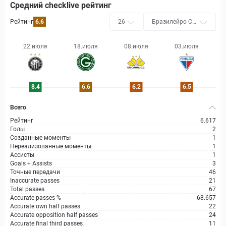
Средний checklive рейтинг
Рейтинг
6.6
26
Бразилейро Се
ри B
22.июля
18.июля
08.июля
03.июля
8.4
6.6
6.2
6.5
Всего
Рейтинг
6.617
Голы
2
Созданные моменты
1
Нереализованные моменты
1
Ассисты
1
Goals + Assists
3
Точные передачи
46
Inaccurate passes
21
Total passes
67
Accurate passes %
68.657
Accurate own half passes
22
Accurate opposition half passes
24
Accurate final third passes
11