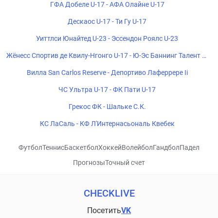
ГФА Добеле U-17 - АФА Олайне U-17
Дескаос U-17 - Ти Гу U-17
Уиттлси Юнайтед U-23 - Эссендон Роялс U-23
Жёнесс Спортив де Квилу-Нгонго U-17 - Ю-Эс Баннинг Талент U-
17
Вилла San Carlos Reserve - Депортиво Лаферрере Ii
ЧС Ультра U-17 - ФК Пати U-17
Грекос ФК - Шальке С.К.
КС ЛаСаль - КФ Л'Интернасьональ Квебек
Футбол
Теннис
Баскетбол
Хоккей
Волейбол
Гандбол
Падел
Прогнозы
Точный счет
CHECKLIVE
Посетить
VK