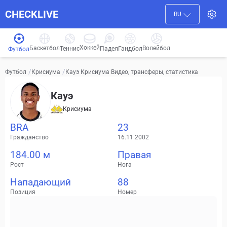
CHECKLIVE
RU
Хоккей
Баскетбол
Волейбол
Гандбол
Теннис
Падел
Футбол
/
/
Кауэ Крисиума Видео, трансферы, статистика
Футбол
Крисиума
Кауэ
Крисиума
BRA
23
Гражданство
16.11.2002
184.00 м
Правая
Рост
Нога
Нападающий
88
Позиция
Номер