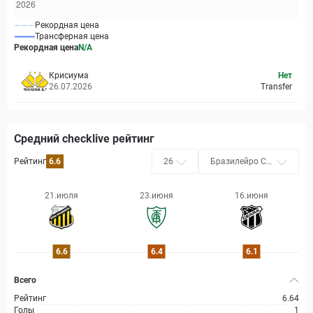
Рекордная цена
Трансферная цена
Рекордная цена
N/A
Крисиума
Нет
26.07.2026
Transfer
Средний checklive рейтинг
Рейтинг
6.6
26
Бразилейро Се
ри B
21.июля
23.июня
16.июня
6.6
6.4
6.1
Всего
Рейтинг
6.64
Голы
1