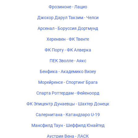
Фрозиноне - Лацио
Джохор Дарул Такзим - Челси
Арсенал - Боруссия Дортмунд
Херенвен - ФК Твенте
ФК Порту - ФК Алверка
ПЕК Зволле - Аякс
Бенфика - Академико Визеу
Морейренсе - Спортинг Брага
Спарта Роттердам - Фейеноорд
ФК Эпицентр Дунаевцы - Шахтер Донецк
Салернитана - Катандзаро U-19
Мансфилд Таун - Шеффилд Юнайтед
Аустрия Вена - ЛАСК