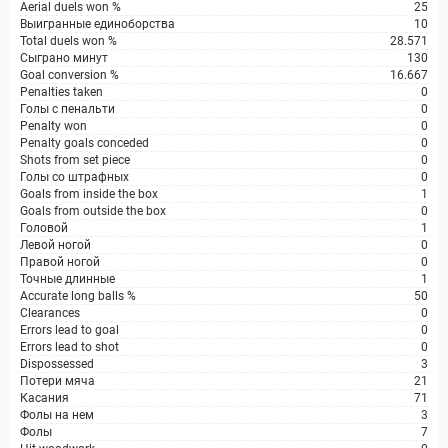
Aerial duels won %
25
Выигранные единоборства
10
Total duels won %
28.571
Сыграно минут
130
Goal conversion %
16.667
Penalties taken
0
Голы с пенальти
0
Penalty won
0
Penalty goals conceded
0
Shots from set piece
0
Голы со штрафных
0
Goals from inside the box
1
Goals from outside the box
0
Головой
1
Левой ногой
0
Правой ногой
0
Точные длинные
1
Accurate long balls %
50
Clearances
0
Errors lead to goal
0
Errors lead to shot
0
Dispossessed
3
Потери мяча
21
Касания
71
Фолы на нем
3
Фолы
7