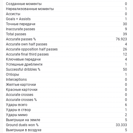
Созданные моменты
0
Нереализованные моменты
1
Ассисты
0
Goals + Assists
1
Точные передачи
30
Inaccurate passes
9
Total passes
39
Accurate passes %
76.923
Accurate own half passes
4
Accurate opposition half passes
26
Accurate final third passes
12
Ключевые передачи
4
Успешные дриблинги
1
Successful dribbles %
50
Отборы
1
Interceptions
0
Желтые карточки
0
Красные карточки
0
Accurate crosses
0
Accurate crosses %
0
Удары всего
6
Удары в створ
1
Удары мимо
2
Выигрыши на земле
5
Ground duels won %
33.333
Выигрыши в воздухе
5