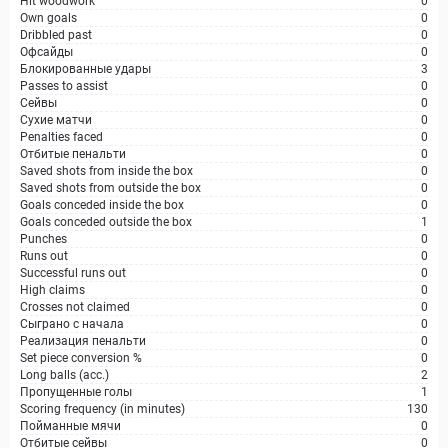
Hit woodwork
0
Own goals
0
Dribbled past
0
Офсайды
0
Блокированные удары
3
Passes to assist
0
Сейвы
0
Сухие матчи
0
Penalties faced
0
Отбитые пенальти
0
Saved shots from inside the box
0
Saved shots from outside the box
0
Goals conceded inside the box
0
Goals conceded outside the box
1
Punches
0
Runs out
0
Successful runs out
0
High claims
0
Crosses not claimed
0
Сыграно с начала
0
Реализация пенальти
0
Set piece conversion %
0
Long balls (acc.)
2
Пропущенные голы
1
Scoring frequency (in minutes)
130
Пойманные мячи
0
Отбитые сейвы
0