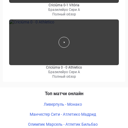
Criciúma 0-1 Vitória
Бразилейро Сери A
Полный обзор
Criciúma 0 - 0 Athletico
Бразилейро Сери A
Полный обзор
Топ матчи онлайн
Ливерпуль - Монако
Манчестер Сити - Атлетико Мадрид
Олимпик Марсель - Атлетик Бильбао