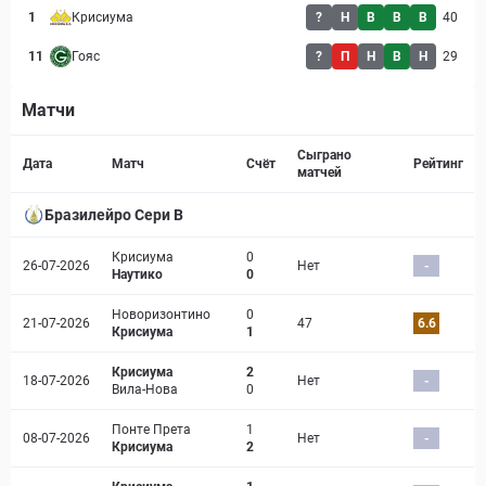
1
Крисиума
?
Н
В
В
В
40
11
Гояс
?
П
Н
В
Н
29
Матчи
Страница матча
Сыграно
Дата
Матч
Счёт
Рейтинг
матчей
Бразилейро Сери B
Крисиума
0
26-07-2026
Нет
-
Наутико
0
Новоризонтино
0
21-07-2026
47
6.6
Крисиума
1
Крисиума
2
18-07-2026
Нет
-
Вила-Нова
0
Понте Прета
1
08-07-2026
Нет
-
Крисиума
2