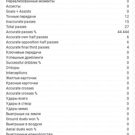
Нереализованные моменты
0
Ассисты
0
Goals + Assists
0
Точные передачи
12
Inaccurate passes
15
Total passes
27
Accurate passes %
44.444
Accurate own half passes
6
Accurate opposition half passes
6
Accurate final third passes
4
Ключевые передачи
0
Успешные дриблинги
0
Successful dribbles %
0
Отборы
0
Interceptions
0
Желтые карточки
0
Красные карточки
0
Accurate crosses
0
Accurate crosses %
0
Удары всего
0
Удары в створ
0
Удары мимо
0
Выигрыши на земле
0
Ground duels won %
0
Выигрыши в воздухе
0
Aerial duels won %
0
Выигранные единоборства
0