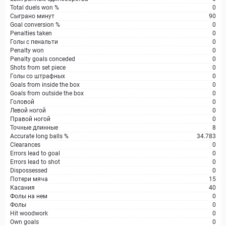
Total duels won %
0
Сыграно минут
90
Goal conversion %
0
Penalties taken
0
Голы с пенальти
0
Penalty won
0
Penalty goals conceded
0
Shots from set piece
0
Голы со штрафных
0
Goals from inside the box
0
Goals from outside the box
0
Головой
0
Левой ногой
0
Правой ногой
0
Точные длинные
8
Accurate long balls %
34.783
Clearances
0
Errors lead to goal
0
Errors lead to shot
0
Dispossessed
0
Потери мяча
15
Касания
40
Фолы на нем
0
Фолы
0
Hit woodwork
0
Own goals
0