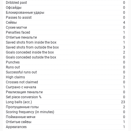
Dribbled past
0
Офсайды
0
Блокированные удары
0
Passes to assist
0
Сейвы
4
Сухие матчи
0
Penalties faced
1
Отбитые пенальти
0
Saved shots from inside the box
1
Saved shots from outside the box
3
Goals conceded inside the box
2
Goals conceded outside the box
0
Punches
0
Runs out
0
Successful runs out
0
High claims
2
Crosses not claimed
0
Сыграно с начала
1
Реализация пенальти
0
Set piece conversion %
0
Long balls (acc.)
23
Пропущенные голы
2
Scoring frequency (in minutes)
0
Пойманные мячи
0
Отбитые сейвы
1
Appearances
1