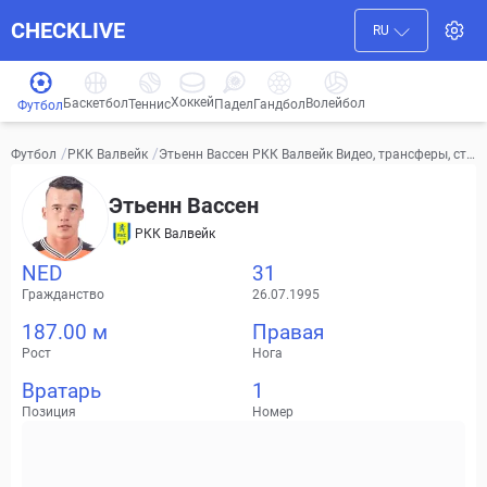
CHECKLIVE
RU
Хоккей
Баскетбол
Волейбол
Гандбол
Теннис
Падел
Футбол
/
/
Этьенн Вассен РКК Валвейк Видео, трансферы, ста
Футбол
РКК Валвейк
тистика
Этьенн Вассен
РКК Валвейк
NED
31
Гражданство
26.07.1995
187.00 м
Правая
Рост
Нога
Вратарь
1
Позиция
Номер