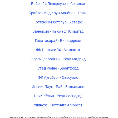
Байер 04 Леверкузен - Севилья
Брайтон энд Хоув Альбион - Рома
Тоттенхэм Хотспур - Хетафе
Валенсия - Ньюкасл Юнайтед
Галатасарай - Вильярреал
ФК Шальке 04 - Аталанта
Ференцварош ТК - Реал Мадрид
Стад Ренне - Брентфорд
ФК Аугсбург - Сассуоло
Ипсвич Таун - Райо Вальекано
1. ФК Кёльн - Реал Сосьедад
Удинезе - Ноттингем Форест