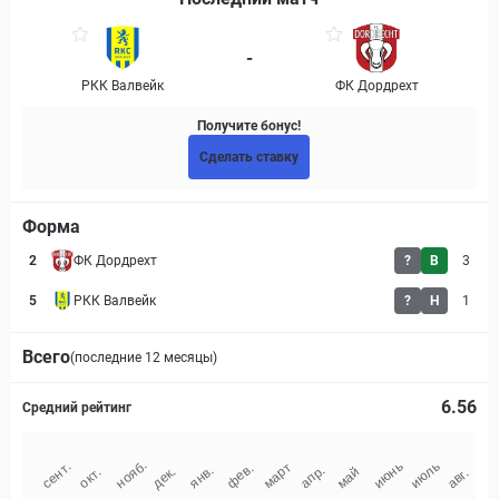
-
РКК Валвейк
ФК Дордрехт
Получите бонус!
Сделать ставку
Форма
2
ФК Дордрехт
?
В
3
5
РКК Валвейк
?
Н
1
Всего
(последние 12 месяцы)
6.56
Средний рейтинг