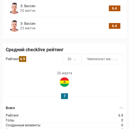
Э. Вассен
6.4
20
матчи
Э. Вассен
6.4
25
матчи
Средний checklive рейтинг
Рейтинг
6.9
26
Чемпионат мир
а, Отборочные -
Плей-Офф
26.марта
7
Всего
Рейтинг
6.9
Голы
0
Созданные моменты
0