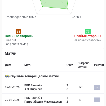
68
77
Сильные стороны
Слабые стороны
Runs out
Нет явных слабостей
Long shots saving
Матчи
Страница матча
Сыграно
Дата
Матч
Счёт
Рейтинг
матчей
Клубные товарищеские матчи
РКК Валвейк
3
02-08-2026
Нет
-
А.Э. Кифисия
0
РКК Валвейк
1
29-07-2026
Нет
-
Патро Эйсден Маасмехелен
2