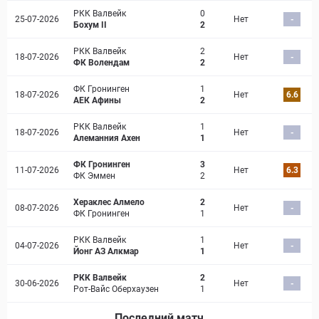
РКК Валвейк
0
25-07-2026
Нет
-
Бохум II
2
РКК Валвейк
2
18-07-2026
Нет
-
ФК Волендам
2
ФК Гронинген
1
18-07-2026
Нет
6.6
АЕК Афины
2
РКК Валвейк
1
18-07-2026
Нет
-
Алеманния Ахен
1
ФК Гронинген
3
11-07-2026
Нет
6.3
ФК Эммен
2
Хераклес Алмело
2
08-07-2026
Нет
-
ФК Гронинген
1
РКК Валвейк
1
04-07-2026
Нет
-
Йонг АЗ Алкмар
1
РКК Валвейк
2
30-06-2026
Нет
-
Рот-Вайс Оберхаузен
1
Последний матч